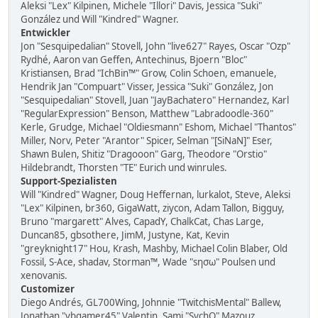
Aleksi "Lex" Kilpinen, Michele "Illori" Davis, Jessica "Suki"
González und Will "Kindred" Wagner.
Entwickler
Jon "Sesquipedalian" Stovell, John "live627" Rayes, Oscar "Ozp"
Rydhé, Aaron van Geffen, Antechinus, Bjoern "Bloc"
Kristiansen, Brad "IchBin™" Grow, Colin Schoen, emanuele,
Hendrik Jan "Compuart" Visser, Jessica "Suki" González, Jon
"Sesquipedalian" Stovell, Juan "JayBachatero" Hernandez, Karl
"RegularExpression" Benson, Matthew "Labradoodle-360"
Kerle, Grudge, Michael "Oldiesmann" Eshom, Michael "Thantos"
Miller, Norv, Peter "Arantor" Spicer, Selman "[SiNaN]" Eser,
Shawn Bulen, Shitiz "Dragooon" Garg, Theodore "Orstio"
Hildebrandt, Thorsten "TE" Eurich und winrules.
Support-Spezialisten
Will "Kindred" Wagner, Doug Heffernan, lurkalot, Steve, Aleksi
"Lex" Kilpinen, br360, GigaWatt, ziycon, Adam Tallon, Bigguy,
Bruno "margarett" Alves, CapadY, ChalkCat, Chas Large,
Duncan85, gbsothere, JimM, Justyne, Kat, Kevin
"greyknight17" Hou, Krash, Mashby, Michael Colin Blaber, Old
Fossil, S-Ace, shadav, Storman™, Wade "sησω" Poulsen und
xenovanis.
Customizer
Diego Andrés, GL700Wing, Johnnie "TwitchisMental" Ballew,
Jonathan "vbgamer45" Valentin, Sami "SychO" Mazouz,