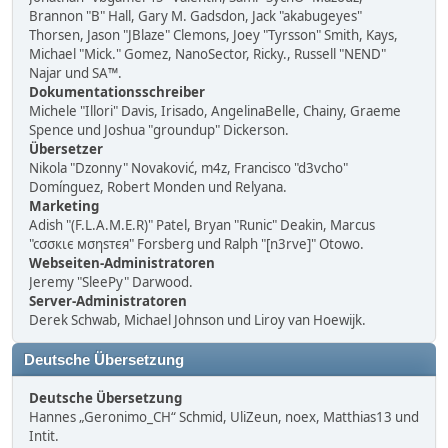
Brannon "B" Hall, Gary M. Gadsdon, Jack "akabugeyes"
Thorsen, Jason "JBlaze" Clemons, Joey "Tyrsson" Smith, Kays,
Michael "Mick." Gomez, NanoSector, Ricky., Russell "NEND"
Najar und SA™.
Dokumentationsschreiber
Michele "Illori" Davis, Irisado, AngelinaBelle, Chainy, Graeme
Spence und Joshua "groundup" Dickerson.
Übersetzer
Nikola "Dzonny" Novaković, m4z, Francisco "d3vcho"
Domínguez, Robert Monden und Relyana.
Marketing
Adish "(F.L.A.M.E.R)" Patel, Bryan "Runic" Deakin, Marcus
"cσσкιє мσηѕтєя" Forsberg und Ralph "[n3rve]" Otowo.
Webseiten-Administratoren
Jeremy "SleePy" Darwood.
Server-Administratoren
Derek Schwab, Michael Johnson und Liroy van Hoewijk.
Deutsche Übersetzung
Deutsche Übersetzung
Hannes „Geronimo_CH“ Schmid, UliZeun, noex, Matthias13 und
Intit.