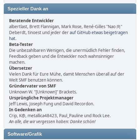
Spezieller Dank an
Beratende Entwickler
albertlast, Brett Flannigan, Mark Rose, René-Gilles "Nao 尚"
Deberdt, tinoest und jeder der
auf GitHub etwas beigetragen
hat
.
Beta-Tester
Die unbezahlbaren Wenigen, die unermüdlich Fehler finden,
Feedback geben und die Entwickler noch wahnsinniger
machen.
Übersetzer
Vielen Dank für Eure Mühe, damit Menschen überall auf der
Welt SMF benutzen können.
Gründervater von SMF
Unknown W. "[Unknown]" Brackets.
Ursprüngliche Projektmanager
Jeff Lewis, Joseph Fung und David Recordon.
In Gedenken an
Crip, K@, metallica48423, Paul_Pauline und Rock Lee.
An alle, die wir vergessen haben: Danke schön!
Software/Grafik