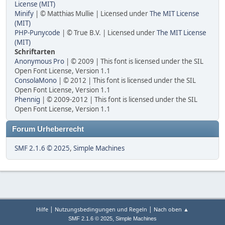
License (MIT)
Minify
| © Matthias Mullie | Licensed under
The MIT License
(MIT)
PHP-Punycode
| © True B.V. | Licensed under
The MIT License
(MIT)
Schriftarten
Anonymous Pro
| © 2009 | This font is licensed under the SIL
Open Font License, Version 1.1
ConsolaMono
| © 2012 | This font is licensed under the SIL
Open Font License, Version 1.1
Phennig
| © 2009-2012 | This font is licensed under the SIL
Open Font License, Version 1.1
Forum Urheberrecht
SMF 2.1.6 © 2025
,
Simple Machines
|
|
Hilfe
Nutzungsbedingungen und Regeln
Nach oben ▲
,
SMF 2.1.6 © 2025
Simple Machines