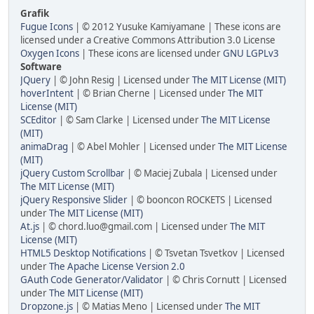
Grafik
Fugue Icons
| © 2012 Yusuke Kamiyamane | These icons are
licensed under a Creative Commons Attribution 3.0 License
Oxygen Icons
| These icons are licensed under
GNU LGPLv3
Software
JQuery
| © John Resig | Licensed under
The MIT License (MIT)
hoverIntent
| © Brian Cherne | Licensed under
The MIT
License (MIT)
SCEditor
| © Sam Clarke | Licensed under
The MIT License
(MIT)
animaDrag
| © Abel Mohler | Licensed under
The MIT License
(MIT)
jQuery Custom Scrollbar
| © Maciej Zubala | Licensed under
The MIT License (MIT)
jQuery Responsive Slider
| © booncon ROCKETS | Licensed
under
The MIT License (MIT)
At.js
| © chord.luo@gmail.com | Licensed under
The MIT
License (MIT)
HTML5 Desktop Notifications
| © Tsvetan Tsvetkov | Licensed
under
The Apache License Version 2.0
GAuth Code Generator/Validator
| © Chris Cornutt | Licensed
under
The MIT License (MIT)
Dropzone.js
| © Matias Meno | Licensed under
The MIT