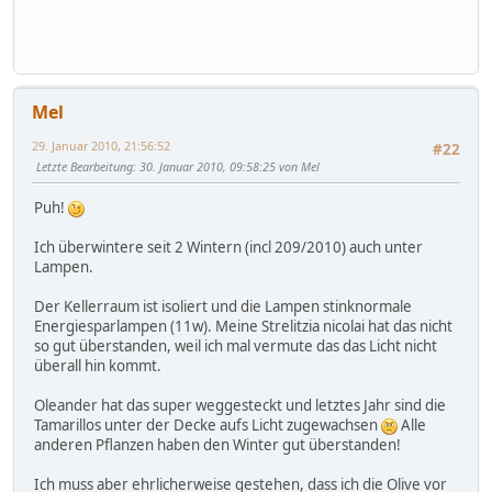
Mel
29. Januar 2010, 21:56:52
#22
Letzte Bearbeitung
: 30. Januar 2010, 09:58:25 von Mel
Puh!
Ich überwintere seit 2 Wintern (incl 209/2010) auch unter
Lampen.
Der Kellerraum ist isoliert und die Lampen stinknormale
Energiesparlampen (11w). Meine Strelitzia nicolai hat das nicht
so gut überstanden, weil ich mal vermute das das Licht nicht
überall hin kommt.
Oleander hat das super weggesteckt und letztes Jahr sind die
Tamarillos unter der Decke aufs Licht zugewachsen
Alle
anderen Pflanzen haben den Winter gut überstanden!
Ich muss aber ehrlicherweise gestehen, dass ich die Olive vor