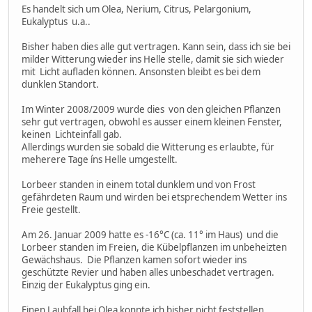
Es handelt sich um Olea, Nerium, Citrus, Pelargonium,
Eukalyptus u.a..
Bisher haben dies alle gut vertragen. Kann sein, dass ich sie bei
milder Witterung wieder ins Helle stelle, damit sie sich wieder
mit Licht aufladen können. Ansonsten bleibt es bei dem
dunklen Standort.
Im Winter 2008/2009 wurde dies von den gleichen Pflanzen
sehr gut vertragen, obwohl es ausser einem kleinen Fenster,
keinen Lichteinfall gab.
Allerdings wurden sie sobald die Witterung es erlaubte, für
meherere Tage íns Helle umgestellt.
Lorbeer standen in einem total dunklem und von Frost
gefährdeten Raum und wirden bei etsprechendem Wetter ins
Freie gestellt.
Am 26. Januar 2009 hatte es -16°C (ca. 11° im Haus) und die
Lorbeer standen im Freien, die Kübelpflanzen im unbeheizten
Gewächshaus. Die Pflanzen kamen sofort wieder ins
geschützte Revier und haben alles unbeschadet vertragen.
Einzig der Eukalyptus ging ein.
Einen Laubfall bei Olea konnte ich bisher nicht feststellen.