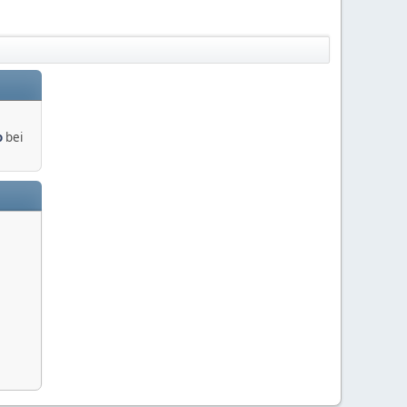
o
bei