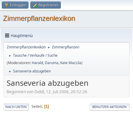
Einloggen
Registrieren
Zimmerpflanzenlexikon
Hauptmenü
Zimmerpflanzenlexikon
Zimmerpflanzen
►
Tausche / Verkaufe / Suche
►
(Moderatoren:
Harald
,
Daruma
,
Kate MacLila
)
Sanseveria abzugeben
►
Sanseveria abzugeben
Begonnen von Diddl, 12. Juli 2006, 20:52:26
Seiten
1
NACH UNTEN
BENUTZER-AKTIONEN