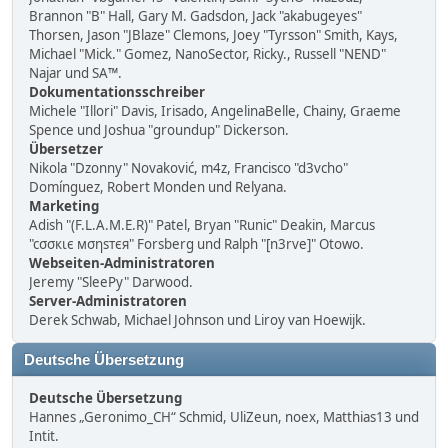
Brannon "B" Hall, Gary M. Gadsdon, Jack "akabugeyes"
Thorsen, Jason "JBlaze" Clemons, Joey "Tyrsson" Smith, Kays,
Michael "Mick." Gomez, NanoSector, Ricky., Russell "NEND"
Najar und SA™.
Dokumentationsschreiber
Michele "Illori" Davis, Irisado, AngelinaBelle, Chainy, Graeme
Spence und Joshua "groundup" Dickerson.
Übersetzer
Nikola "Dzonny" Novaković, m4z, Francisco "d3vcho"
Domínguez, Robert Monden und Relyana.
Marketing
Adish "(F.L.A.M.E.R)" Patel, Bryan "Runic" Deakin, Marcus
"cσσкιє мσηѕтєя" Forsberg und Ralph "[n3rve]" Otowo.
Webseiten-Administratoren
Jeremy "SleePy" Darwood.
Server-Administratoren
Derek Schwab, Michael Johnson und Liroy van Hoewijk.
Deutsche Übersetzung
Deutsche Übersetzung
Hannes „Geronimo_CH“ Schmid, UliZeun, noex, Matthias13 und
Intit.