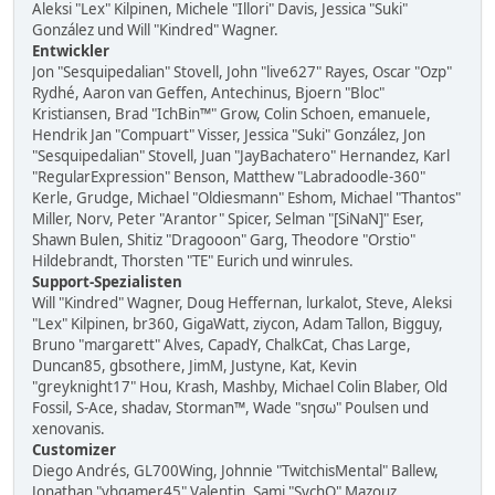
Aleksi "Lex" Kilpinen, Michele "Illori" Davis, Jessica "Suki"
González und Will "Kindred" Wagner.
Entwickler
Jon "Sesquipedalian" Stovell, John "live627" Rayes, Oscar "Ozp"
Rydhé, Aaron van Geffen, Antechinus, Bjoern "Bloc"
Kristiansen, Brad "IchBin™" Grow, Colin Schoen, emanuele,
Hendrik Jan "Compuart" Visser, Jessica "Suki" González, Jon
"Sesquipedalian" Stovell, Juan "JayBachatero" Hernandez, Karl
"RegularExpression" Benson, Matthew "Labradoodle-360"
Kerle, Grudge, Michael "Oldiesmann" Eshom, Michael "Thantos"
Miller, Norv, Peter "Arantor" Spicer, Selman "[SiNaN]" Eser,
Shawn Bulen, Shitiz "Dragooon" Garg, Theodore "Orstio"
Hildebrandt, Thorsten "TE" Eurich und winrules.
Support-Spezialisten
Will "Kindred" Wagner, Doug Heffernan, lurkalot, Steve, Aleksi
"Lex" Kilpinen, br360, GigaWatt, ziycon, Adam Tallon, Bigguy,
Bruno "margarett" Alves, CapadY, ChalkCat, Chas Large,
Duncan85, gbsothere, JimM, Justyne, Kat, Kevin
"greyknight17" Hou, Krash, Mashby, Michael Colin Blaber, Old
Fossil, S-Ace, shadav, Storman™, Wade "sησω" Poulsen und
xenovanis.
Customizer
Diego Andrés, GL700Wing, Johnnie "TwitchisMental" Ballew,
Jonathan "vbgamer45" Valentin, Sami "SychO" Mazouz,