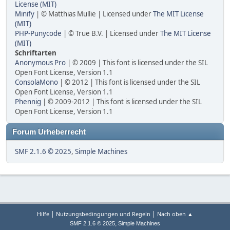
License (MIT)
Minify
| © Matthias Mullie | Licensed under
The MIT License
(MIT)
PHP-Punycode
| © True B.V. | Licensed under
The MIT License
(MIT)
Schriftarten
Anonymous Pro
| © 2009 | This font is licensed under the SIL
Open Font License, Version 1.1
ConsolaMono
| © 2012 | This font is licensed under the SIL
Open Font License, Version 1.1
Phennig
| © 2009-2012 | This font is licensed under the SIL
Open Font License, Version 1.1
Forum Urheberrecht
SMF 2.1.6 © 2025
,
Simple Machines
|
|
Hilfe
Nutzungsbedingungen und Regeln
Nach oben ▲
,
SMF 2.1.6 © 2025
Simple Machines