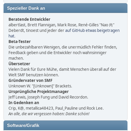
Spezieller Dank an
Beratende Entwickler
albertlast, Brett Flannigan, Mark Rose, René-Gilles "Nao 尚"
Deberdt, tinoest und jeder der
auf GitHub etwas beigetragen
hat
.
Beta-Tester
Die unbezahlbaren Wenigen, die unermüdlich Fehler finden,
Feedback geben und die Entwickler noch wahnsinniger
machen.
Übersetzer
Vielen Dank für Eure Mühe, damit Menschen überall auf der
Welt SMF benutzen können.
Gründervater von SMF
Unknown W. "[Unknown]" Brackets.
Ursprüngliche Projektmanager
Jeff Lewis, Joseph Fung und David Recordon.
In Gedenken an
Crip, K@, metallica48423, Paul_Pauline und Rock Lee.
An alle, die wir vergessen haben: Danke schön!
Software/Grafik