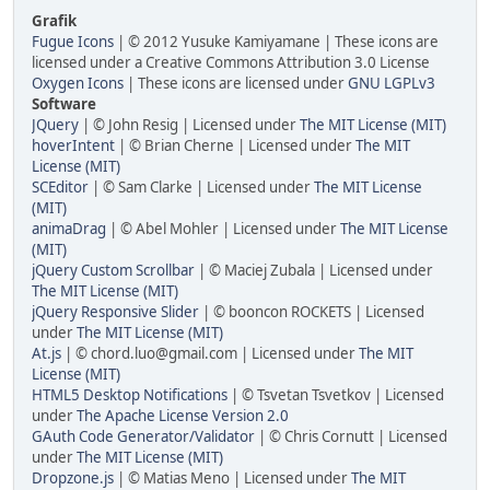
Grafik
Fugue Icons
| © 2012 Yusuke Kamiyamane | These icons are
licensed under a Creative Commons Attribution 3.0 License
Oxygen Icons
| These icons are licensed under
GNU LGPLv3
Software
JQuery
| © John Resig | Licensed under
The MIT License (MIT)
hoverIntent
| © Brian Cherne | Licensed under
The MIT
License (MIT)
SCEditor
| © Sam Clarke | Licensed under
The MIT License
(MIT)
animaDrag
| © Abel Mohler | Licensed under
The MIT License
(MIT)
jQuery Custom Scrollbar
| © Maciej Zubala | Licensed under
The MIT License (MIT)
jQuery Responsive Slider
| © booncon ROCKETS | Licensed
under
The MIT License (MIT)
At.js
| © chord.luo@gmail.com | Licensed under
The MIT
License (MIT)
HTML5 Desktop Notifications
| © Tsvetan Tsvetkov | Licensed
under
The Apache License Version 2.0
GAuth Code Generator/Validator
| © Chris Cornutt | Licensed
under
The MIT License (MIT)
Dropzone.js
| © Matias Meno | Licensed under
The MIT