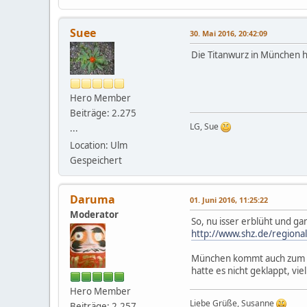
Suee
30. Mai 2016, 20:42:09
Die Titanwurz in München ha
Hero Member
Beiträge: 2.275
LG, Sue
...
Location: Ulm
Gespeichert
Daruma
01. Juni 2016, 11:25:22
Moderator
So, nu isser erblüht und ga
http://www.shz.de/regional
München kommt auch zum Zug
hatte es nicht geklappt, viel
Hero Member
Liebe Grüße, Susanne
Beiträge: 2.257