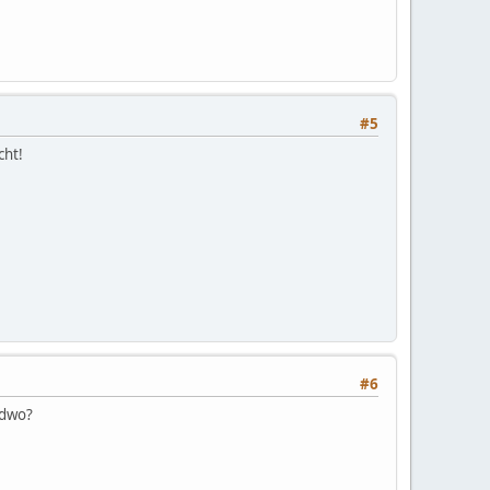
#5
cht!
#6
ndwo?