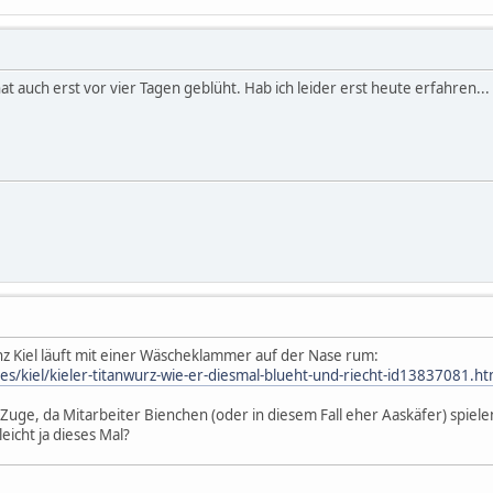
t auch erst vor vier Tagen geblüht. Hab ich leider erst heute erfahren...
nz Kiel läuft mit einer Wäscheklammer auf der Nase rum:
es/kiel/kieler-titanwurz-wie-er-diesmal-blueht-und-riecht-id13837081.ht
e, da Mitarbeiter Bienchen (oder in diesem Fall eher Aaskäfer) spielen
leicht ja dieses Mal?