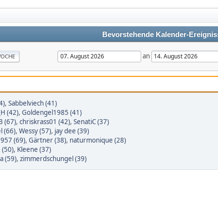
Bevorstehende Kalender-Ereignis
an
OCHE
4)
,
Sabbelviech (41)
_H (42)
,
Goldengel1985 (41)
3 (67)
,
chriskrass01 (42)
,
SenatiC (37)
l (66)
,
Wessy (57)
,
jay dee (39)
1957 (69)
,
Gärtner (38)
,
naturmonique (28)
 (50)
,
Kleene (37)
sa (59)
,
zimmerdschungel (39)