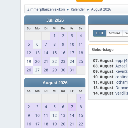
Zimmerpflanzenlexikon
Kalender
August 2026
►
►
Juli 2026
So
Mo
Di
Mi
Do
Fr
Sa
LISTE
MONAT
W
1
2
3
4
5
6
7
8
9
10
11
Geburtstage
12
13
14
15
16
17
18
07. August
:
eppi (4
19
20
21
22
23
24
25
08. August
:
Azrael
26
27
28
29
30
31
09. August
:
Kevin3
10. August
:
centine
11. August
:
lothar
August 2026
13. August
:
Dennie
So
Mo
Di
Mi
Do
Fr
Sa
14. August
:
verdili
1
2
3
4
5
6
7
8
9
10
11
12
13
14
15
16
17
18
19
20
21
22