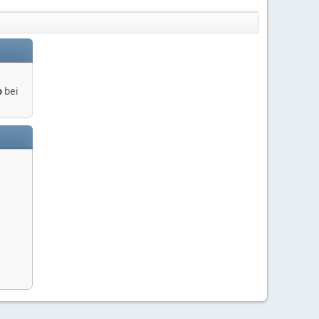
o
bei