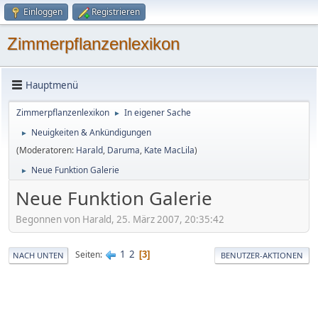
Einloggen
Registrieren
Zimmerpflanzenlexikon
Hauptmenü
Zimmerpflanzenlexikon
In eigener Sache
►
Neuigkeiten & Ankündigungen
►
(Moderatoren:
Harald
,
Daruma
,
Kate MacLila
)
Neue Funktion Galerie
►
Neue Funktion Galerie
Begonnen von Harald, 25. März 2007, 20:35:42
1
2
Seiten
3
NACH UNTEN
BENUTZER-AKTIONEN