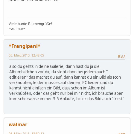
Viele bunte Blumengrüße!
~walmar~
*Frangipani*
05. März 2013, 12:48:05
#37
also du gehts in deine Galerie, dann hast du ja die
Albumbildchen vor dir, da steht dann bei jedem auch "
editieren" das machst du auf, dann kannst du ein Bild als Icon
verknüpfen, leider muss es auf deinem PC liegen und du
kannst nicht einfach ein Bild, dass schon im Album ist
verknüpfen, oder das geht nur bei mir nicht, ich brauche aber
komischerweise immer 3-5 Anläufe, bis er das Bild auch "frisst"
walmar
05. März 2013, 13:30:12