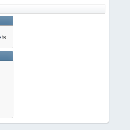
o
bei