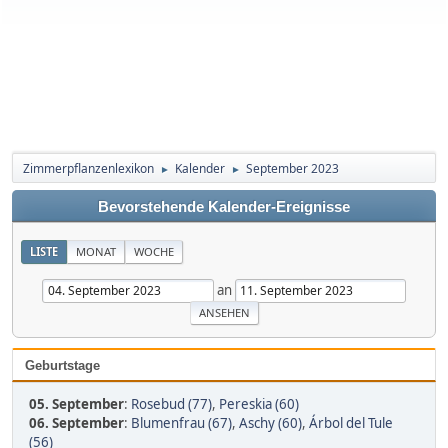
Zimmerpflanzenlexikon
Kalender
September 2023
►
►
Bevorstehende Kalender-Ereignisse
LISTE
MONAT
WOCHE
an
Geburtstage
05. September
:
Rosebud (77)
,
Pereskia (60)
06. September
:
Blumenfrau (67)
,
Aschy (60)
,
Árbol del Tule
(56)