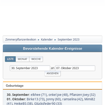
Zimmerpflanzenlexikon
Kalender
September 2023
►
►
Bevorstehende Kalender-Ereignisse
LISTE
MONAT
WOCHE
an
Geburtstage
30. September
:
elkhee (71)
,
onkel joe (48)
,
Pflanzen Joey (32)
01. Oktober
:
Birke13 (73)
,
Jonny (60)
,
ramselina (42)
,
Mimi82
(41)
,
HeikeBS (38)
,
Glücksfeder90 (33)