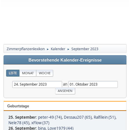
Zimmerpflanzenlexikon
Kalender
September 2023
►
►
Bevorstehende Kalender-Ereignisse
LISTE
MONAT
WOCHE
an
Geburtstage
25. September
:
peter-49 (74)
,
Dessau207 (65)
,
Ralfilein (51)
,
Nele78 (45)
,
xFlow (37)
26. September
:
bina
,
Love1979 (44)