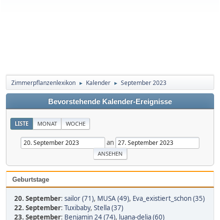
Zimmerpflanzenlexikon
Kalender
September 2023
►
►
Bevorstehende Kalender-Ereignisse
LISTE
MONAT
WOCHE
an
Geburtstage
20. September
:
sailor (71)
,
MUSA (49)
,
Eva_existiert_schon (35)
22. September
:
Tuxibaby
,
Stella (37)
23. September
:
Benjamin 24 (74)
,
luana-delia (60)