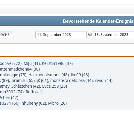
Bevorstehende Kalender-Ereignis
an
OCHE
odriver (72)
,
MiJu (41)
,
Kerstin1986 (37)
lanzenmädchen84 (38)
enkönigin (75)
,
Hasimonatsmone (48)
,
llm09 (43)
s (89)
,
Tiramisu (65)
,
jK (61)
,
monstera deliciosa (44)
,
nividi (44)
mmsy_Schätzchen (42)
,
Luca.258 (23)
emo2002 (74)
,
Ruffi (41)
Pchen (42)
e0271 (66)
,
hhubeny (62)
,
Micro (26)