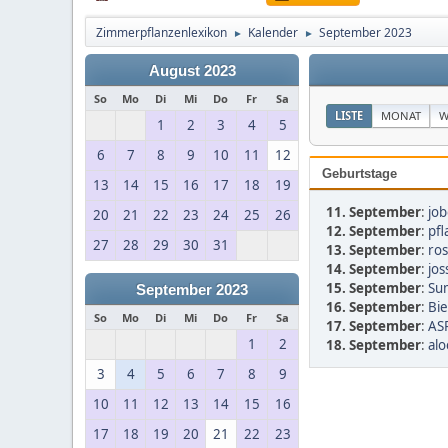
Zimmerpflanzenlexikon
Kalender
September 2023
►
►
August 2023
So
Mo
Di
Mi
Do
Fr
Sa
LISTE
MONAT
W
1
2
3
4
5
6
7
8
9
10
11
12
Geburtstage
13
14
15
16
17
18
19
11. September
:
job
20
21
22
23
24
25
26
12. September
:
pf
27
28
29
30
31
13. September
:
ros
14. September
:
jos
15. September
:
Su
September 2023
16. September
:
Bi
So
Mo
Di
Mi
Do
Fr
Sa
17. September
:
AS
1
2
18. September
:
alo
3
4
5
6
7
8
9
10
11
12
13
14
15
16
17
18
19
20
21
22
23