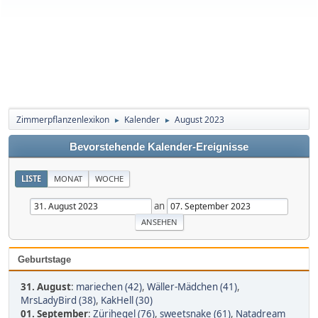
Zimmerpflanzenlexikon
Kalender
August 2023
►
►
Bevorstehende Kalender-Ereignisse
LISTE
MONAT
WOCHE
an
Geburtstage
31. August
:
mariechen (42)
,
Wäller-Mädchen (41)
,
MrsLadyBird (38)
,
KakHell (30)
01. September
:
Zürihegel (76)
,
sweetsnake (61)
,
Natadream