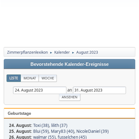
Zimmerpflanzenlexikon
Kalender
August 2023
►
►
Bevorstehende Kalender-Ereignisse
LISTE
MONAT
WOCHE
an
Geburtstage
24. August
:
Toxi (38)
,
lilith (37)
25. August
:
Blui (59)
,
Mary83 (40)
,
NicoleDaniel (39)
26. August
:
walmar (55)
,
fusselchen (45)