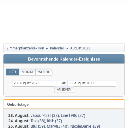
Zimmerpflanzenlexikon
Kalender
August 2023
►
►
Bevorstehende Kalender-Ereignisse
LISTE
MONAT
WOCHE
an
Geburtstage
23. August
:
vapour-trail (38)
,
Line1986 (37)
24. August
:
Toxi (38)
,
lilith (37)
25. August
:
Blui (59)
,
Mary83 (40)
,
NicoleDaniel (39)