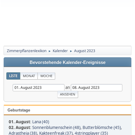
Zimmerpflanzenlexikon
Kalender
August 2023
►
►
Bevorstehende Kalender-Ereignisse
LISTE
MONAT
WOCHE
an
Geburtstage
01. August
:
Lana (40)
02. August
:
Sonnenblumenschein (48)
,
Butterblömsche (45)
,
Adrastheia (38)
,
Kakteenfreak (37)
,
4stringplayer (35)