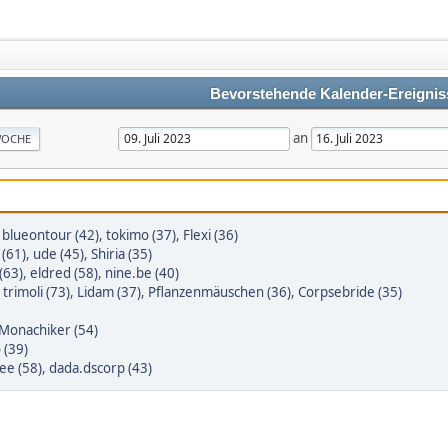
Bevorstehende Kalender-Ereignis
an
OCHE
,
blueontour (42)
,
tokimo (37)
,
Flexi (36)
 (61)
,
ude (45)
,
Shiria (35)
(63)
,
eldred (58)
,
nine.be (40)
,
trimoli (73)
,
Lidam (37)
,
Pflanzenmäuschen (36)
,
Corpsebride (35)
Monachiker (54)
 (39)
ee (58)
,
dada.dscorp (43)