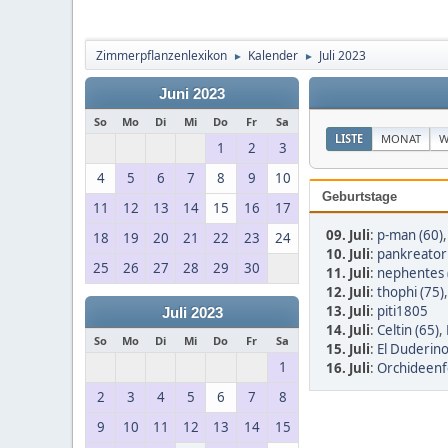
Zimmerpflanzenlexikon
Kalender
Juli 2023
►
►
Juni 2023
So
Mo
Di
Mi
Do
Fr
Sa
LISTE
MONAT
W
1
2
3
4
5
6
7
8
9
10
Geburtstage
11
12
13
14
15
16
17
09. Juli
:
p-man (60)
18
19
20
21
22
23
24
10. Juli
:
pankreator
25
26
27
28
29
30
11. Juli
:
nephentes 
12. Juli
:
thophi (75)
13. Juli
:
piti1805
Juli 2023
14. Juli
:
Celtin (65)
,
So
Mo
Di
Mi
Do
Fr
Sa
15. Juli
:
El Duderino
1
16. Juli
:
Orchideenf
2
3
4
5
6
7
8
9
10
11
12
13
14
15