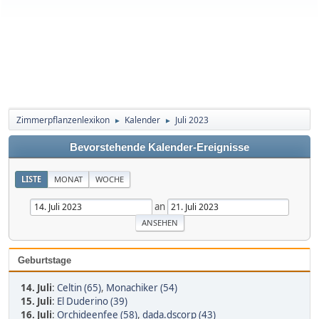
Zimmerpflanzenlexikon
Kalender
Juli 2023
►
►
Bevorstehende Kalender-Ereignisse
LISTE
MONAT
WOCHE
an
Geburtstage
14. Juli
:
Celtin (65)
,
Monachiker (54)
15. Juli
:
El Duderino (39)
16. Juli
:
Orchideenfee (58)
,
dada.dscorp (43)