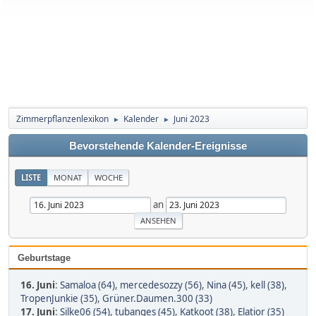
Zimmerpflanzenlexikon
Kalender
Juni 2023
►
►
Bevorstehende Kalender-Ereignisse
LISTE
MONAT
WOCHE
an
Geburtstage
16. Juni
:
Samaloa (64)
,
mercedesozzy (56)
,
Nina (45)
,
kell (38)
,
TropenJunkie (35)
,
Grüner.Daumen.300 (33)
17. Juni
:
Silke06 (54)
,
tubanges (45)
,
Katkoot (38)
,
Elatior (35)