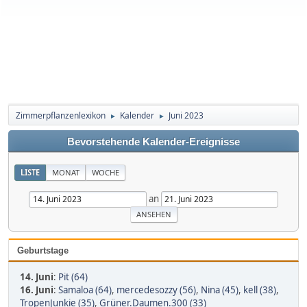
Zimmerpflanzenlexikon
Kalender
Juni 2023
►
►
Bevorstehende Kalender-Ereignisse
LISTE
MONAT
WOCHE
an
Geburtstage
14. Juni
:
Pit (64)
16. Juni
:
Samaloa (64)
,
mercedesozzy (56)
,
Nina (45)
,
kell (38)
,
TropenJunkie (35)
,
Grüner.Daumen.300 (33)