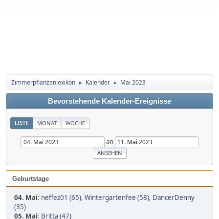
Zimmerpflanzenlexikon
Kalender
Mai 2023
►
►
Bevorstehende Kalender-Ereignisse
LISTE
MONAT
WOCHE
an
Geburtstage
04. Mai
:
neffez01 (65)
,
Wintergartenfee (58)
,
DancerDenny
(35)
05. Mai
:
Britta (47)