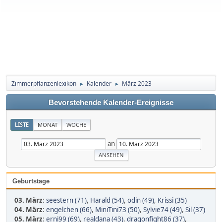
Zimmerpflanzenlexikon
Kalender
März 2023
►
►
Bevorstehende Kalender-Ereignisse
LISTE
MONAT
WOCHE
an
Geburtstage
03. März
:
seestern (71)
,
Harald (54)
,
odin (49)
,
Krissi (35)
04. März
:
engelchen (66)
,
MiniTini73 (50)
,
Sylvie74 (49)
,
Sil (37)
05. März
:
erni99 (69)
,
realdana (43)
,
dragonfight86 (37)
,