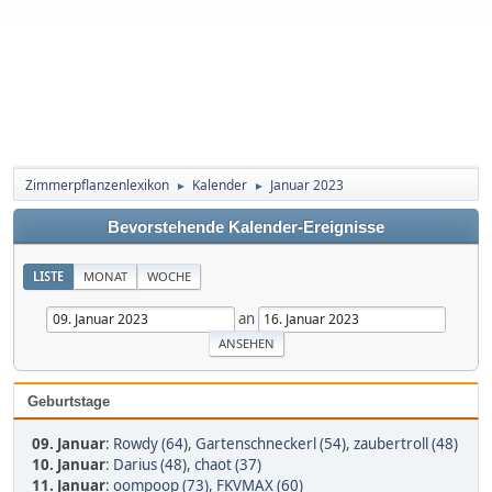
Zimmerpflanzenlexikon
Kalender
Januar 2023
►
►
Bevorstehende Kalender-Ereignisse
LISTE
MONAT
WOCHE
an
Geburtstage
09. Januar
:
Rowdy (64)
,
Gartenschneckerl (54)
,
zaubertroll (48)
10. Januar
:
Darius (48)
,
chaot (37)
11. Januar
:
oompoop (73)
,
FKVMAX (60)