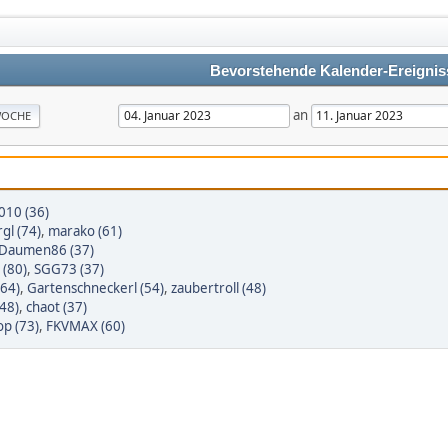
Bevorstehende Kalender-Ereignis
an
OCHE
010 (36)
gl (74)
,
marako (61)
Daumen86 (37)
(80)
,
SGG73 (37)
64)
,
Gartenschneckerl (54)
,
zaubertroll (48)
(48)
,
chaot (37)
p (73)
,
FKVMAX (60)