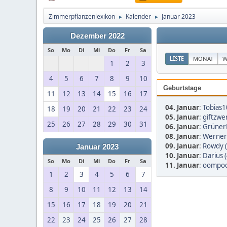
Zimmerpflanzenlexikon
Kalender
Januar 2023
►
►
Dezember 2022
So
Mo
Di
Mi
Do
Fr
Sa
LISTE
MONAT
W
1
2
3
4
5
6
7
8
9
10
Geburtstage
11
12
13
14
15
16
17
04. Januar
:
Tobias1
18
19
20
21
22
23
24
05. Januar
:
giftzwer
25
26
27
28
29
30
31
06. Januar
:
Grüner
08. Januar
:
Werner 
09. Januar
:
Rowdy (
Januar 2023
10. Januar
:
Darius 
So
Mo
Di
Mi
Do
Fr
Sa
11. Januar
:
oompoo
1
2
3
4
5
6
7
8
9
10
11
12
13
14
15
16
17
18
19
20
21
22
23
24
25
26
27
28