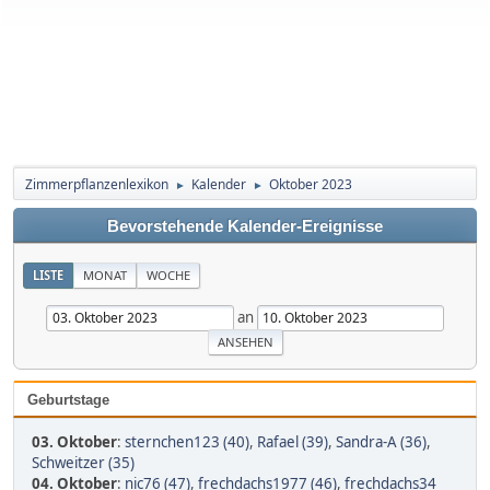
Zimmerpflanzenlexikon
Kalender
Oktober 2023
►
►
Bevorstehende Kalender-Ereignisse
LISTE
MONAT
WOCHE
an
Geburtstage
03. Oktober
:
sternchen123 (40)
,
Rafael (39)
,
Sandra-A (36)
,
Schweitzer (35)
04. Oktober
:
nic76 (47)
,
frechdachs1977 (46)
,
frechdachs34