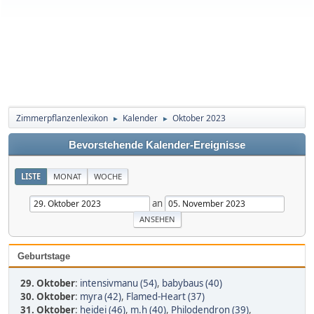
Zimmerpflanzenlexikon
Kalender
Oktober 2023
►
►
Bevorstehende Kalender-Ereignisse
LISTE
MONAT
WOCHE
an
Geburtstage
29. Oktober
:
intensivmanu (54)
,
babybaus (40)
30. Oktober
:
myra (42)
,
Flamed-Heart (37)
31. Oktober
:
heidei (46)
,
m.h (40)
,
Philodendron (39)
,