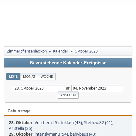
Zimmerpflanzenlexikon
Kalender
Oktober 2023
►
►
Bevorstehende Kalender-Ereignisse
LISTE
MONAT
WOCHE
an
Geburtstage
28. Oktober
:
Veilchen (45)
,
tokkeh (43)
,
Steffi.w.82 (41)
,
Aristella (36)
29. Oktober
:
intensivmanu (54)
,
babybaus (40)