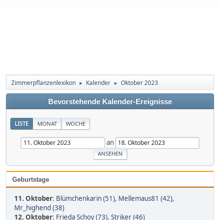
Zimmerpflanzenlexikon
Kalender
Oktober 2023
►
►
Bevorstehende Kalender-Ereignisse
LISTE
MONAT
WOCHE
an
Geburtstage
11. Oktober
:
Blümchenkarin (51)
,
Mellemaus81 (42)
,
Mr_highend (38)
12. Oktober
:
Frieda Schoy (73)
,
Striker (46)