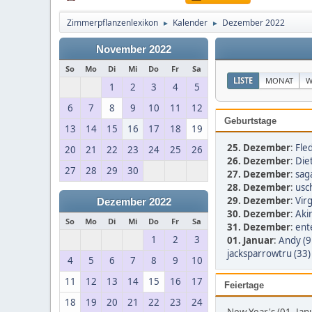
Zimmerpflanzenlexikon
Kalender
Dezember 2022
►
►
November 2022
So
Mo
Di
Mi
Do
Fr
Sa
LISTE
MONAT
W
1
2
3
4
5
6
7
8
9
10
11
12
Geburtstage
13
14
15
16
17
18
19
25. Dezember
:
Fled
20
21
22
23
24
25
26
26. Dezember
:
Diet
27
28
29
30
27. Dezember
:
sag
28. Dezember
:
usch
29. Dezember
:
Virg
Dezember 2022
30. Dezember
:
Aki
So
Mo
Di
Mi
Do
Fr
Sa
31. Dezember
:
ent
1
2
3
01. Januar
:
Andy (9
jacksparrowtru (33)
4
5
6
7
8
9
10
11
12
13
14
15
16
17
Feiertage
18
19
20
21
22
23
24