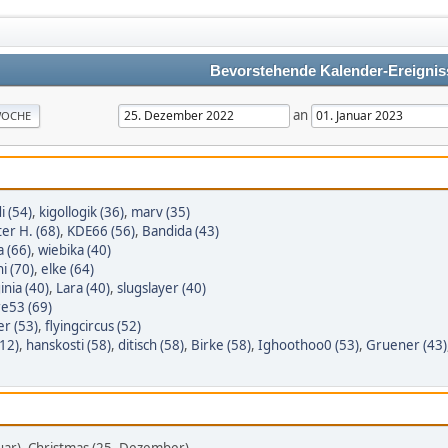
Bevorstehende Kalender-Ereignis
an
OCHE
i (54)
,
kigollogik (36)
,
marv (35)
er H. (68)
,
KDE66 (56)
,
Bandida (43)
a (66)
,
wiebika (40)
i (70)
,
elke (64)
inia (40)
,
Lara (40)
,
slugslayer (40)
re53 (69)
er (53)
,
flyingcircus (52)
12)
,
hanskosti (58)
,
ditisch (58)
,
Birke (58)
,
Ighoothoo0 (53)
,
Gruener (43)