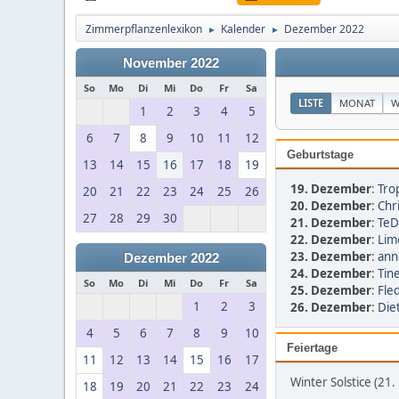
Zimmerpflanzenlexikon
Kalender
Dezember 2022
►
►
November 2022
So
Mo
Di
Mi
Do
Fr
Sa
LISTE
MONAT
W
1
2
3
4
5
6
7
8
9
10
11
12
Geburtstage
13
14
15
16
17
18
19
19. Dezember
:
Tro
20
21
22
23
24
25
26
20. Dezember
:
Chr
27
28
29
30
21. Dezember
:
TeD
22. Dezember
:
Lim
23. Dezember
:
ann
Dezember 2022
24. Dezember
:
Tin
So
Mo
Di
Mi
Do
Fr
Sa
25. Dezember
:
Fled
1
2
3
26. Dezember
:
Diet
4
5
6
7
8
9
10
Feiertage
11
12
13
14
15
16
17
Winter Solstice (21
18
19
20
21
22
23
24