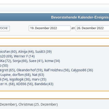
Bevorstehende Kalender-Ereignis
an
OCHE
picsFan (60)
,
Alinija (44)
,
Susi83 (39)
is20 (69)
,
Werner F (14)
iKa (72)
,
Sonja (66)
,
Suee (41)
,
kcmw (34)
o (50)
egret (65)
,
Oleanderhof (59)
,
Ralf Holzheu (56)
,
Calypso86 (36)
eLupine
,
dorfbm (68)
,
Nat (63)
i (54)
,
kigollogik (36)
,
marv (35)
er H. (68)
,
KDE66 (56)
,
Bandida (43)
. Dezember), Christmas (25. Dezember)