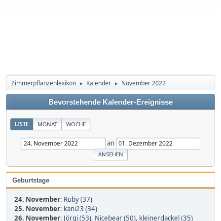
Zimmerpflanzenlexikon
Kalender
November 2022
►
►
Bevorstehende Kalender-Ereignisse
LISTE
MONAT
WOCHE
an
Geburtstage
24. November
:
Ruby (37)
25. November
:
kani23 (34)
26. November
:
Jörgi (53)
,
Nicebear (50)
,
kleinerdackel (35)