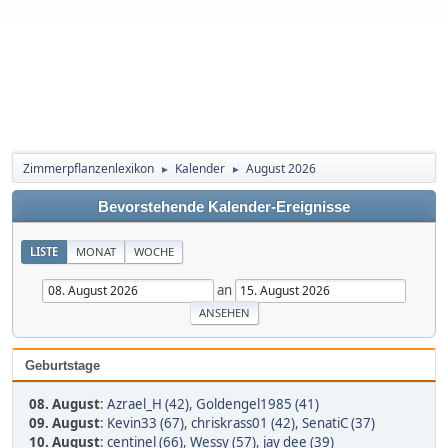
Zimmerpflanzenlexikon
Kalender
August 2026
►
►
Bevorstehende Kalender-Ereignisse
LISTE
MONAT
WOCHE
an
Geburtstage
08. August
:
Azrael_H (42)
,
Goldengel1985 (41)
09. August
:
Kevin33 (67)
,
chriskrass01 (42)
,
SenatiC (37)
10. August
:
centinel (66)
,
Wessy (57)
,
jay dee (39)