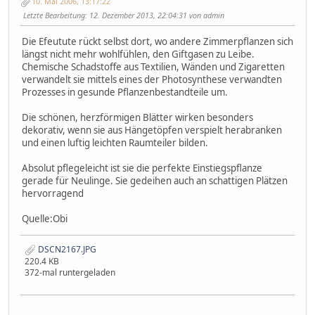
10. Mai 2006, 13:17:22
Letzte Bearbeitung
: 12. Dezember 2013, 22:04:31 von admin
Die Efeutute rückt selbst dort, wo andere Zimmerpflanzen sich
längst nicht mehr wohlfühlen, den Giftgasen zu Leibe.
Chemische Schadstoffe aus Textilien, Wänden und Zigaretten
verwandelt sie mittels eines der Photosynthese verwandten
Prozesses in gesunde Pflanzenbestandteile um.
Die schönen, herzförmigen Blätter wirken besonders
dekorativ, wenn sie aus Hängetöpfen verspielt herabranken
und einen luftig leichten Raumteiler bilden.
Absolut pflegeleicht ist sie die perfekte Einstiegspflanze
gerade für Neulinge. Sie gedeihen auch an schattigen Plätzen
hervorragend
Quelle:Obi
DSCN2167.JPG
220.4 KB
372-mal runtergeladen