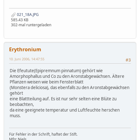
021_18A.JPG
585.43 KB
302-mal runtergeladen
Erythronium
10. Juni 2006, 14:47:55
#3
Die Efeutute(Epipremnum pinnatum) gehört wie
Amorphophallus und Co zu den Aronstabgewächsen. Ältere
Pflanzen weisen wie beim Fensterblatt
(Monstera deliciosa), das ebenfalls zu den Aronstabgewächsen
gehört
eine Blattteilung auf. Es ist nur sehr selten eine Blüte zu
beobachten,
da eine geeignete temperatur und Luftfeuchte herschen
muss.
Für Fehler in der Schrift, haftet der Stift.
Mfg: Niels