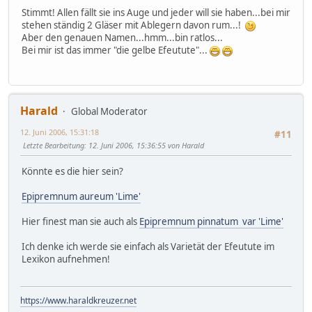
Stimmt! Allen fällt sie ins Auge und jeder will sie haben...bei mir
stehen ständig 2 Gläser mit Ablegern davon rum...!
Aber den genauen Namen...hmm...bin ratlos...
Bei mir ist das immer "die gelbe Efeutute"...
Harald
Global Moderator
12. Juni 2006, 15:31:18
#11
Letzte Bearbeitung
: 12. Juni 2006, 15:36:55 von Harald
Könnte es die hier sein?
Epipremnum aureum 'Lime'
Hier finest man sie auch als
Epipremnum pinnatum var 'Lime'
Ich denke ich werde sie einfach als Varietät der Efeutute im
Lexikon aufnehmen!
https://www.haraldkreuzer.net