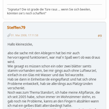
"Signatur? Die ist grade die Türe raus ... wenn Sie sich beeilen,
könnten sie's noch schaffen!"
Steffen79
01. Mai 2008, 17:11:58
#9
Hallo kleinezicke,
also die sache mit den Ablegern hat bei mir auch
hervorragend funktioniert, war mal´n Spaß wert ob was draus
wird.
Wie gesagt es müssen schon ein oder zwei blätter samts
stamm vorhanden sein, bei mir gings auch ohne Luftwurzel,
einfach in ein Glas mit Wasser und das Teil wurzelte.
Hab sie dann in Einheitserde eingepflanzt und hat sich ohne
Probleme entwickelt, hab sie allerdings aus Platzgründen
verschenkt.
Noch was zum Thema Standort, ich habe meine Altpflanze, die
ich seit 2005 habe, schon immer im Wohnzimmer stehn, es
gab noch nie Probleme, kanns an den Fingern abzählen wann
ich mal ein gelbes Blatt altersbedingt hatte.