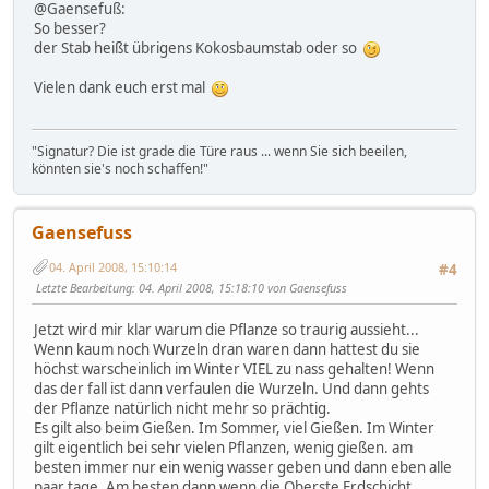
@Gaensefuß:
So besser?
der Stab heißt übrigens Kokosbaumstab oder so
Vielen dank euch erst mal
"Signatur? Die ist grade die Türe raus ... wenn Sie sich beeilen,
könnten sie's noch schaffen!"
Gaensefuss
04. April 2008, 15:10:14
#4
Letzte Bearbeitung
: 04. April 2008, 15:18:10 von Gaensefuss
Jetzt wird mir klar warum die Pflanze so traurig aussieht...
Wenn kaum noch Wurzeln dran waren dann hattest du sie
höchst warscheinlich im Winter VIEL zu nass gehalten! Wenn
das der fall ist dann verfaulen die Wurzeln. Und dann gehts
der Pflanze natürlich nicht mehr so prächtig.
Es gilt also beim Gießen. Im Sommer, viel Gießen. Im Winter
gilt eigentlich bei sehr vielen Pflanzen, wenig gießen. am
besten immer nur ein wenig wasser geben und dann eben alle
paar tage. Am besten dann wenn die Oberste Erdschicht