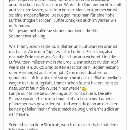
ausgetrocknet ist. Vorallem im Winter. Im Sommer nicht zu doll
austrocknen lassen, vorallem bei der Monstera, immerhin ist
sie eine Tropenpflanze. Deswegen muss man für eine hohe
Luftfeuchtigkeit sorgen. Luftfeuchtigkeit auch im Winter wie
im Sommer.
Wie gesagt hell sollte sie stehen, nur keine direkte
Sonneneinstrahlung.
Wie Timmy schon sagte ca. 3 Blätter und Luftwurzeln dran ist
das beste. Ab in den Topf, es sollte Lockere Erde sein, also
normale Erde mit etwas Sand ist schon ausreichend. Und die
Luftwurzeln müssen mit in die Erde. Dann soltest du den Topf
warm stellen. 20-25Grad sollten es schon sein. Bodenheizung
oder Heizung ist auch sehr gut. Dann musst du aber für
genügend Luftfeuchtigkeit sorgen nicht das die Blätter welken
wegen der Heizungsluft. Immer schon feucht halten, nicht zu
nass. Sonst fauln die Wurzeln nur wieder
Lange dürfte die bewurzelung auch nicht dauern. Die alte
Pflanze würde ich noch so lange stehen lassen bis das neue
pflänzchen was geworden ist. Und wenn du dann an der alten
keinen gefallen mehr findest mach sie weg und erfreu dich an
der neuen.
Schneid sie an dem Strich ab, wo ich es makiert habe auf dem
bild (dunkelblau)