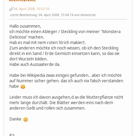
04. April 2008, 10:52:10
Letzte Bearbeitung
: 04. April 2008, 15:04:14 von kleinezicke
Hallo zusammen,
ich möchte einen Ableger / Steckling von meiner "Monstera
Deliciosa" machen.
Hab es mal mit nem roten Strich makiert.
Zum anderen möchte ich noch wissen, ob ich den Steckling
direkt in ein Sand / Erde Gemisch einsetzen kann, so das sie
dort Wurzeln bilden.
Habe auch Aussaaterde da.
Habe bei Wikipedia zwas einiges gefunden.. aber ich möchte
auf Nummer sicher gehen. das ich auch nix falsch verstanden
habe
Leider muss ich davon ausgehen,d as die Mutterpflanze nicht
mehr lange durchält. Die Blätter werden eins nach dem
anderen Gelb und rollen sich zusammen.
Danke
P.S.