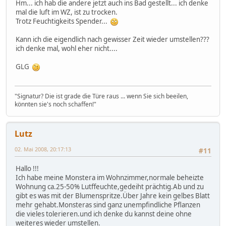
Hm... ich hab die andere jetzt auch ins Bad gestellt... ich denke
mal die luft im WZ, ist zu trocken.
Trotz Feuchtigkeits Spender...
Kann ich die eigendlich nach gewisser Zeit wieder umstellen???
ich denke mal, wohl eher nicht....
GLG
"Signatur? Die ist grade die Türe raus ... wenn Sie sich beeilen,
könnten sie's noch schaffen!"
Lutz
02. Mai 2008, 20:17:13
#11
Hallo !!!
Ich habe meine Monstera im Wohnzimmer,normale beheizte
Wohnung ca.25-50% Lutffeuchte,gedeiht prächtig.Ab und zu
gibt es was mit der Blumenspritze.Über Jahre kein gelbes Blatt
mehr gehabt.Monsteras sind ganz unempfindliche Pflanzen
die vieles tolerieren.und ich denke du kannst deine ohne
weiteres wieder umstellen.