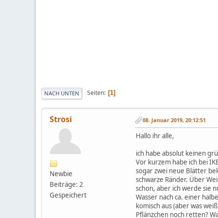
Seiten
1
NACH UNTEN
Strosi
08. Januar 2019, 20:12:51
Hallo ihr alle,
ich habe absolut keinen gr
Vor kurzem habe ich bei IK
sogar zwei neue Blätter bek
Newbie
schwarze Ränder. Über Weih
Beiträge: 2
schon, aber ich werde sie n
Gespeichert
Wasser nach ca. einer halb
komisch aus (aber was weiß
Pflänzchen noch retten? Was