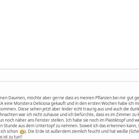
ünen Daumen, möchte aber gerne dass es meinen Pflanzen bei mir gut ge
EA eine Monstera Deliciosa gekauft und in den ersten Wochen habe ich mi
ommen. Diese sehen jetzt aber leider echt traurig aus und auch die dunkl
nachten war ich nicht zuhause und ich befürchte, dass es im Zimmer zu k
un noch näher ans Fenster stellen. Ich habe sie noch im Plastiktopf und we
en Stunde aus dem Untertopf zu nehmen. Soweit ich das erkennen kann, s
 ich schon
). Die Erde ist außerdem ziemlich feucht und hat weiße (Schi
 ist zu tun?