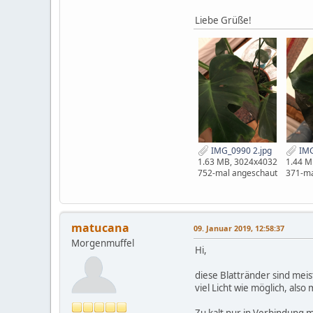
Liebe Grüße!
IMG_0990 2.jpg
IMG
1.63 MB, 3024x4032
1.44 M
752-mal angeschaut
371-ma
matucana
09. Januar 2019, 12:58:37
Morgenmuffel
Hi,
diese Blattränder sind meis
viel Licht wie möglich, also