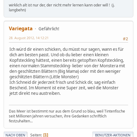
wirklich alt ist nur der, der nicht mehr lernen kann oder will ! (j.
langbehn)
Variegata
Gefährlich!
28. August 2012, 14:12:21
#2
Ich würd dir einen schicken, du müsst nur sagen, wann es für
dich am besten passt. Und ob du lieber einen kleinen
Kopfsteckling hättest, einen bereits getopften Kopfsteckling,
einen normalen Stammsteckling- lieber von der Monstera mit
den geschlitzten Blättern (Big Mama) oder mit den weniger
geschlitzten Blättern (Little Monster)
Ich Schneid dir jederzeit frisch und Schick dir, sag einfach
Bescheid. Im Moment ist eine Super zeit, weil die Monster
jetzt direkt neu austreiben.
Das Meer ist bestimmt nur aus dem Grund so blau, weil Tintenfische
seit Millionen Jahren versuchen, ihre Gedanken schriftlich
festzuhalten...
Seiten
1
NACH OBEN
BENUTZER-AKTIONEN