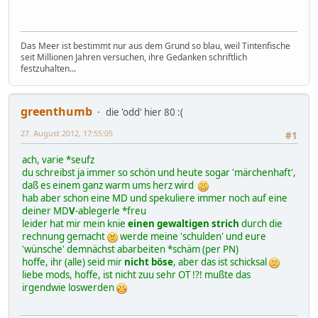
Das Meer ist bestimmt nur aus dem Grund so blau, weil Tintenfische
seit Millionen Jahren versuchen, ihre Gedanken schriftlich
festzuhalten...
greenthumb
die 'odd' hier 80 :(
27. August 2012, 17:55:05
#1
ach, varie *seufz
du schreibst ja immer so schön und heute sogar 'märchenhaft',
daß es einem ganz warm ums herz wird
hab aber schon eine MD und spekuliere immer noch auf eine
deiner MD
V
-ablegerle *freu
leider hat mir mein knie
einen gewaltigen strich
durch die
rechnung gemacht
werde meine 'schulden' und eure
'wünsche' demnächst abarbeiten *schäm (per PN)
hoffe, ihr (alle) seid mir
nicht böse
, aber das ist schicksal
liebe mods, hoffe, ist nicht zuu sehr OT !?! mußte das
irgendwie loswerden