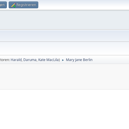
gen
Registrieren
toren:
Harald
,
Daruma
,
Kate MacLila
)
Mary Jane Berlin
►