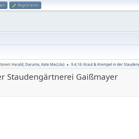
gen
Registrieren
toren:
Harald
,
Daruma
,
Kate MacLila
)
9.4.16: Kraut & Krempel in der Staude
►
der Staudengärtnerei Gaißmayer