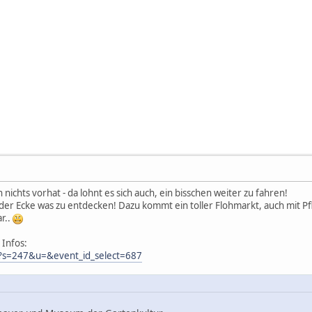
ichts vorhat - da lohnt es sich auch, ein bisschen weiter zu fahren!
eder Ecke was zu entdecken! Dazu kommt ein toller Flohmarkt, auch mit Pf
r..
 Infos:
/?s=247&u=&event_id_select=687