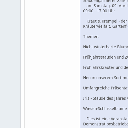
Staudengärtnerei Gaiß
am Samstag, 09. April
09:00 - 17:00 Uhr
Kraut & Krempel - der
Kräutervielfalt, Garten
Themen:
Nicht winterharte Blum
Frühjahrsstauden und Z
Frühjahrskräuter und d
Neu in unserem Sortime
Umfangreiche Präsentati
Iris - Staude des Jahre
Wiesen-Schlüsselblume -
Dies ist eine Veransta
Demonstrationsbetrieb