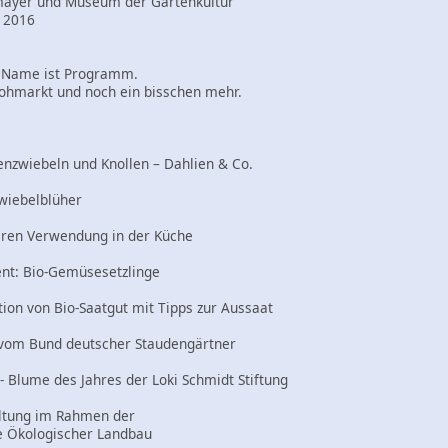
mayer und Museum der Gartenkultur
 2016
 Name ist Programm.
flohmarkt und noch ein bisschen mehr.
enzwiebeln und Knollen – Dahlien & Co.
wiebelblüher
eren Verwendung in der Küche
nt: Bio-Gemüsesetzlinge
on von Bio-Saatgut mit Tipps zur Aussaat
s vom Bund deutscher Staudengärtner
 Blume des Jahres der Loki Schmidt Stiftung
ltung im Rahmen der
e Ökologischer Landbau