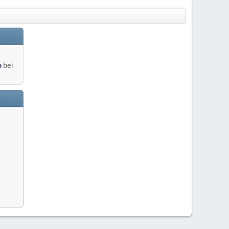
o
bei