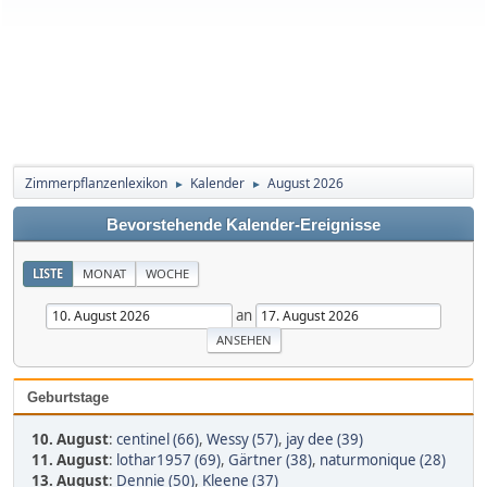
Zimmerpflanzenlexikon
Kalender
August 2026
►
►
Bevorstehende Kalender-Ereignisse
LISTE
MONAT
WOCHE
an
Geburtstage
10. August
:
centinel (66)
,
Wessy (57)
,
jay dee (39)
11. August
:
lothar1957 (69)
,
Gärtner (38)
,
naturmonique (28)
13. August
:
Dennie (50)
,
Kleene (37)