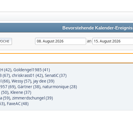
Bevorstehende Kalender-Ereignis
an
OCHE
_H (42)
,
Goldengel1985 (41)
3 (67)
,
chriskrass01 (42)
,
SenatiC (37)
l (66)
,
Wessy (57)
,
jay dee (39)
1957 (69)
,
Gärtner (38)
,
naturmonique (28)
 (50)
,
Kleene (37)
sa (59)
,
zimmerdschungel (39)
63)
,
FaxeAC (48)