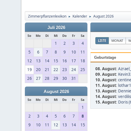
Zimmerpflanzenlexikon
Kalender
August 2026
►
►
Juli 2026
So
Mo
Di
Mi
Do
Fr
Sa
LISTE
MONAT
W
1
2
3
4
5
6
7
8
9
10
11
Geburtstage
12
13
14
15
16
17
18
08. August
:
Azrael
19
20
21
22
23
24
25
09. August
:
Kevin3
26
27
28
29
30
31
10. August
:
centine
11. August
:
lothar
13. August
:
Dennie
August 2026
14. August
:
verdili
So
Mo
Di
Mi
Do
Fr
Sa
15. August
:
Doris (
1
2
3
4
5
6
7
8
9
10
11
12
13
14
15