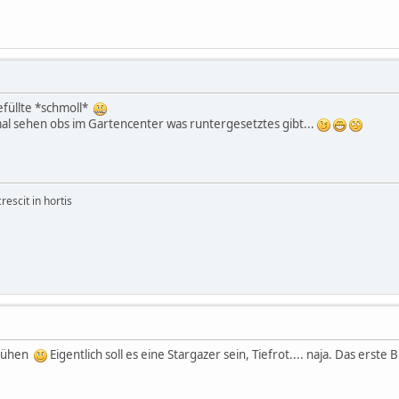
efüllte *schmoll*
mal sehen obs im Gartencenter was runtergesetztes gibt...
rescit in hortis
 blühen
Eigentlich soll es eine Stargazer sein, Tiefrot.... naja. Das erste 