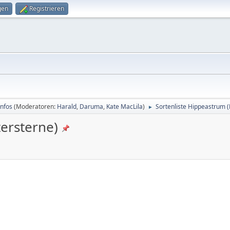
gen
Registrieren
Infos
(Moderatoren:
Harald
,
Daruma
,
Kate MacLila
)
Sortenliste Hippeastrum (
►
tersterne)