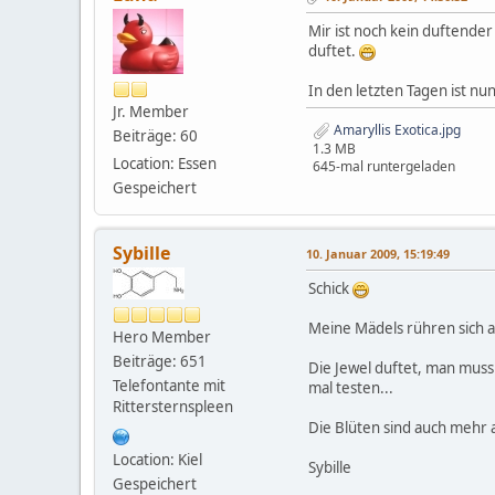
Mir ist noch kein duftende
duftet.
In den letzten Tagen ist nu
Jr. Member
Amaryllis Exotica.jpg
Beiträge: 60
1.3 MB
Location: Essen
645-mal runtergeladen
Gespeichert
Sybille
10. Januar 2009, 15:19:49
Schick
Meine Mädels rühren sich a
Hero Member
Beiträge: 651
Die Jewel duftet, man muss 
Telefontante mit
mal testen...
Rittersternspleen
Die Blüten sind auch mehr
Location: Kiel
Sybille
Gespeichert