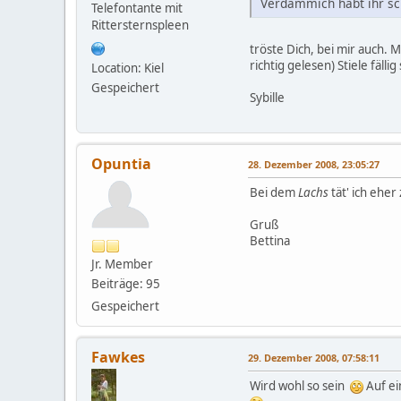
Verdammich habt ihr sc
Telefontante mit
Rittersternspleen
tröste Dich, bei mir auch. 
richtig gelesen) Stiele fälli
Location: Kiel
Gespeichert
Sybille
Opuntia
28. Dezember 2008, 23:05:27
Bei dem
Lachs
tät' ich eher
Gruß
Bettina
Jr. Member
Beiträge: 95
Gespeichert
Fawkes
29. Dezember 2008, 07:58:11
Wird wohl so sein
Auf ei