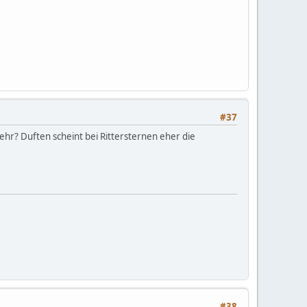
#37
ehr? Duften scheint bei Rittersternen eher die
#38