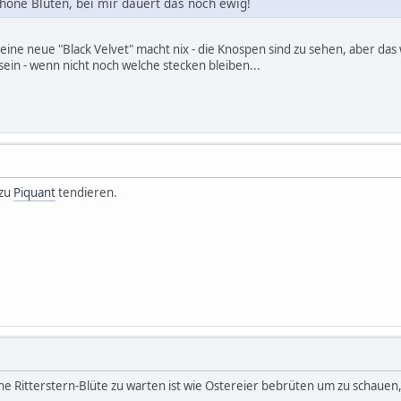
höne Blüten, bei mir dauert das noch ewig!
Meine neue "Black Velvet" macht nix - die Knospen sind zu sehen, aber das 
g sein - wenn nicht noch welche stecken bleiben...
 zu
Piquant
tendieren.
ne Ritterstern-Blüte zu warten ist wie Ostereier bebrüten um zu schauen, 