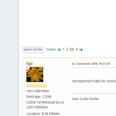
1
2
4
Seiten
3
NACH UNTEN
Epi
22. Dezember 2008, 18:37:34
Verdammich habt ihr schöne
Hero Member
Beiträge: 2.996
Viele Grüße Walter
USDA 7d Windstärke:o)
GSX1300BKA
Location: B-W (Wilder