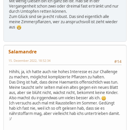
Mit wenig Gießen bin ich ganz bei dir. Hab sie in der
Vergangenheit schon zwei oder dreimal fast ertränkt und nur
durch Umtopfen retten können.
Zum Glück sind sie ja echt robust. Das sind eigentlich alle
meine Zimmerpflanzen, wer zu anspruchsvoll ist zieht wieder
aus
Salamandre
15. Dezember 2022, 18:52:34
#14
Hihihi, ja, ich hatte auch nie hohes Interesse es zur Challenge
zu machen, möglichst komplizierte Pflanzen zu halten.
Das Ding ist halt, dass deine Haemantis offensichtlich was tun.
Meine tauscht sehr selten mal ein altes gegen ein neues Blatt
aus, aber sie blüht nicht, wächst nicht, bekommt keine Kinder.
Also machst du irggendwas um vieles besser als ich.
Ich versuchs auch mal mit Rausstellen im Sommer. Gedüngt
hab ich fast nie, weil ich so oft gelesen hab, dass sie es
nährstoffarm mag, aber vielleicht hab ichs untertrieben damit.
:/