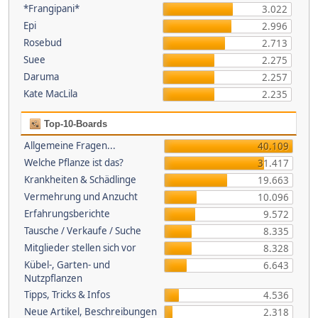
*Frangipani*
3.022
Epi
2.996
Rosebud
2.713
Suee
2.275
Daruma
2.257
Kate MacLila
2.235
Top-10-Boards
Allgemeine Fragen...
40.109
Welche Pflanze ist das?
31.417
Krankheiten & Schädlinge
19.663
Vermehrung und Anzucht
10.096
Erfahrungsberichte
9.572
Tausche / Verkaufe / Suche
8.335
Mitglieder stellen sich vor
8.328
Kübel-, Garten- und
6.643
Nutzpflanzen
Tipps, Tricks & Infos
4.536
Neue Artikel, Beschreibungen
2.318