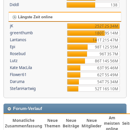
Diddl
138
Längste Zeit online
jK
252T 2S 34M
greenthumb
180T 9S 14M
Lantanos
141T 21S 47M
Epi
98T 12S 55M
Rosebud
96T 3S 7M
Lutz
86T 14S 56M
Kate MacLila
63T 9S 46M
Flower61
62T 5S 49M
Daruma
54T 7S 34M
StefanHartwig
52T 16S 10M
Forum-Verlauf
Am
Monatliche
Neue
Neue
Neue
meisten
Sei
Zusammenfassung
Themen
Beiträge
Mitglieder
online