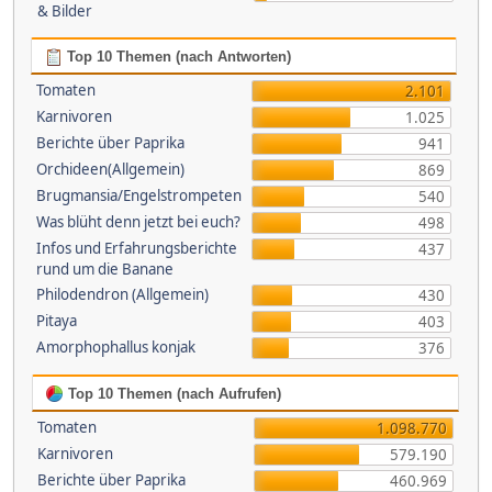
& Bilder
Top 10 Themen (nach Antworten)
Tomaten
2.101
Karnivoren
1.025
Berichte über Paprika
941
Orchideen(Allgemein)
869
Brugmansia/Engelstrompeten
540
Was blüht denn jetzt bei euch?
498
Infos und Erfahrungsberichte
437
rund um die Banane
Philodendron (Allgemein)
430
Pitaya
403
Amorphophallus konjak
376
Top 10 Themen (nach Aufrufen)
Tomaten
1.098.770
Karnivoren
579.190
Berichte über Paprika
460.969