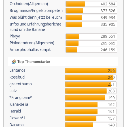
Orchideen(Allgemein)
402.584
Brugmansia/Engelstrompeten
373.526
Was blüht denn jetzt bei euch?
349.934
Infos und Erfahrungsberichte
335.905
rund um die Banane
Pitaya
289.551
Philodendron (Allgemein)
269.665
Amorphophallus konjak
246.159
Top Themenstarter
Lantanos
256
Rosebud
240
greenthumb
231
Lutz
208
*Frangipani*
199
luana-delia
162
Harald
161
Flower61
157
Daruma
140