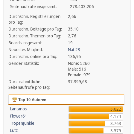
Seitenaufrufe insgesamt:
278.403.206
Durchschn. Registrierungen
2,66
pro Tag:
Durchschn. Beiträge pro Tag:
35,10
Durchschn. Themen pro Tag:
2,76
Boards insgesamt:
19
Neuestes Mitglied:
Nati23
Durchschn. online pro Tag:
136,95
Gender Statistik:
None: 5260
Male: 516
Female: 979
Durchschnittliche
37.399,68
Seitenaufrufe pro Tag:
Top 10 Autoren
Lantanos
5.622
Flower61
4.174
TropenJunkie
3.763
Lutz
3.579