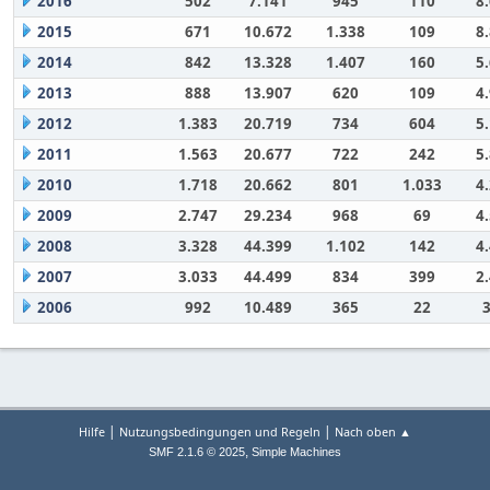
2016
502
7.141
945
110
8
2015
671
10.672
1.338
109
8
2014
842
13.328
1.407
160
5
2013
888
13.907
620
109
4
2012
1.383
20.719
734
604
5
2011
1.563
20.677
722
242
5
2010
1.718
20.662
801
1.033
4
2009
2.747
29.234
968
69
4
2008
3.328
44.399
1.102
142
4
2007
3.033
44.499
834
399
2
2006
992
10.489
365
22
|
|
Hilfe
Nutzungsbedingungen und Regeln
Nach oben ▲
,
SMF 2.1.6 © 2025
Simple Machines