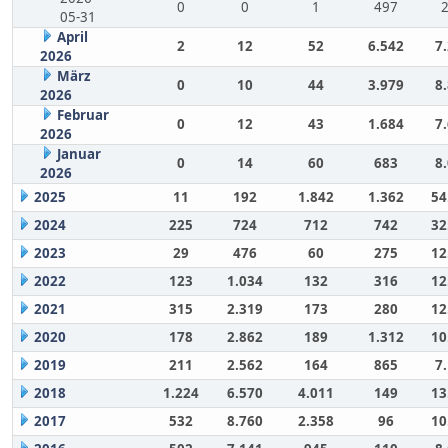
0
0
1
497
05-31
April
2
12
52
6.542
7
2026
März
0
10
44
3.979
8
2026
Februar
0
12
43
1.684
7
2026
Januar
0
14
60
683
8
2026
2025
11
192
1.842
1.362
54
2024
225
724
712
742
32
2023
29
476
60
275
12
2022
123
1.034
132
316
12
2021
315
2.319
173
280
12
2020
178
2.862
189
1.312
10
2019
211
2.562
164
865
7
2018
1.224
6.570
4.011
149
13
2017
532
8.760
2.358
96
10