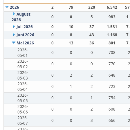
2026
2
79
320
6.542
57
August
0
0
5
983
1
2026
Juli 2026
0
10
37
1.531
7
Juni 2026
0
8
43
1.168
7
Mai 2026
0
13
36
801
7
2026-
0
0
0
708
05-01
2026-
0
0
0
770
05-02
2026-
0
2
2
648
05-03
2026-
0
1
2
723
05-04
2026-
0
0
1
754
05-05
2026-
0
0
2
608
05-06
2026-
0
0
3
666
05-07
2026-