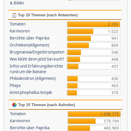
& Bilder
Top 10 Themen (nach Antworten)
Tomaten
2.101
Karnivoren
1.025
Berichte über Paprika
941
Orchideen(Allgemein)
869
Brugmansia/Engelstrompeten
540
Was blüht denn jetzt bei euch?
498
Infos und Erfahrungsberichte
437
rund um die Banane
Philodendron (Allgemein)
430
Pitaya
403
Amorphophallus konjak
376
Top 10 Themen (nach Aufrufen)
Tomaten
1.098.775
Karnivoren
579.194
Berichte über Paprika
460.969