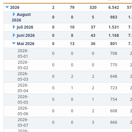
2026
2
79
320
6.542
57
August
0
0
5
983
1
2026
Juli 2026
0
10
37
1.531
7
Juni 2026
0
8
43
1.168
7
Mai 2026
0
13
36
801
7
2026-
0
0
0
708
05-01
2026-
0
0
0
770
05-02
2026-
0
2
2
648
05-03
2026-
0
1
2
723
05-04
2026-
0
0
1
754
05-05
2026-
0
0
2
608
05-06
2026-
0
0
3
666
05-07
2026-