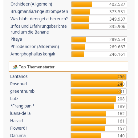
Orchideen(Allgemein)
402.587
Brugmansia/Engelstrompeten
373.531
Was blüht denn jetzt bei euch?
349.937
Infos und Erfahrungsberichte
335.906
rund um die Banane
Pitaya
289.554
Philodendron (Allgemein)
269.667
Amorphophallus konjak
246.161
Top Themenstarter
Lantanos
256
Rosebud
240
greenthumb
231
Lutz
208
*Frangipani*
199
luana-delia
162
Harald
161
Flower61
157
Daruma
140