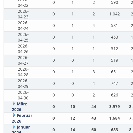
0
1
2
590
04-22
2026-
0
1
2
1.042
04-23
2026-
0
1
4
581
04-24
2026-
0
1
1
453
04-25
2026-
0
1
1
512
04-26
2026-
0
0
1
519
04-27
2026-
0
1
3
651
04-28
2026-
0
0
4
747
04-29
2026-
0
0
2
626
04-30
März
0
10
44
3.979
8
2026
Februar
0
12
43
1.684
7
2026
Januar
0
14
60
683
8
2026