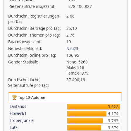
Seitenaufrufe insgesamt:
278.406.827
Durchschn. Registrierungen
2,66
pro Tag:
Durchschn. Beiträge pro Tag:
35,10
Durchschn. Themen pro Tag:
2,76
Boards insgesamt:
19
Neuestes Mitglied:
Nati23
Durchschn. online pro Tag:
136,95
Gender Statistik:
None: 5260
Male: 516
Female: 979
Durchschnittliche
37.400,16
Seitenaufrufe pro Tag:
Top 10 Autoren
Lantanos
5.622
Flower61
4.174
TropenJunkie
3.763
Lutz
3.579