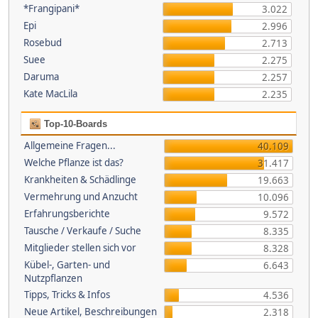
*Frangipani*
3.022
Epi
2.996
Rosebud
2.713
Suee
2.275
Daruma
2.257
Kate MacLila
2.235
Top-10-Boards
Allgemeine Fragen...
40.109
Welche Pflanze ist das?
31.417
Krankheiten & Schädlinge
19.663
Vermehrung und Anzucht
10.096
Erfahrungsberichte
9.572
Tausche / Verkaufe / Suche
8.335
Mitglieder stellen sich vor
8.328
Kübel-, Garten- und
6.643
Nutzpflanzen
Tipps, Tricks & Infos
4.536
Neue Artikel, Beschreibungen
2.318