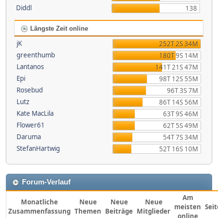
Diddl
138
Längste Zeit online
jK
252T 2S 34M
greenthumb
180T 9S 14M
Lantanos
141T 21S 47M
Epi
98T 12S 55M
Rosebud
96T 3S 7M
Lutz
86T 14S 56M
Kate MacLila
63T 9S 46M
Flower61
62T 5S 49M
Daruma
54T 7S 34M
StefanHartwig
52T 16S 10M
Forum-Verlauf
Am
Monatliche
Neue
Neue
Neue
meisten
Sei
Zusammenfassung
Themen
Beiträge
Mitglieder
online