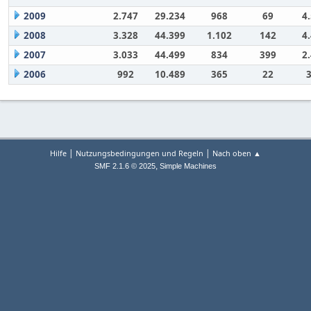
2009
2.747
29.234
968
69
4
2008
3.328
44.399
1.102
142
4
2007
3.033
44.499
834
399
2
2006
992
10.489
365
22
|
|
Hilfe
Nutzungsbedingungen und Regeln
Nach oben ▲
,
SMF 2.1.6 © 2025
Simple Machines