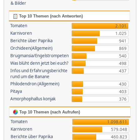
& Bilder
Top 10 Themen (nach Antworten)
Tomaten
2.101
Karnivoren
1.025
Berichte über Paprika
941
Orchideen(Allgemein)
869
Brugmansia/Engelstrompeten
540
Was blüht denn jetzt bei euch?
498
Infos und Erfahrungsberichte
437
rund um die Banane
Philodendron (Allgemein)
430
Pitaya
403
Amorphophallus konjak
376
Top 10 Themen (nach Aufrufen)
Tomaten
1.098.611
Karnivoren
579.048
Berichte über Paprika
460.823