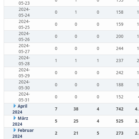
0
1
0
153
05-23
2024-
0
1
0
158
05-24
2024-
0
0
0
159
05-25
2024-
0
0
0
200
05-26
2024-
0
0
0
244
05-27
2024-
1
1
1
237
05-28
2024-
0
0
0
242
05-29
2024-
0
0
0
188
05-30
2024-
0
0
0
152
05-31
April
7
38
4
742
4
2024
März
5
25
4
525
3
2024
Februar
2
21
5
273
2
2024