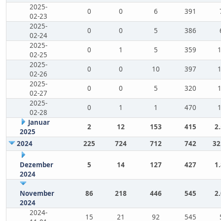
2025-
0
0
6
391
02-23
2025-
0
0
5
386
02-24
2025-
0
1
5
359
02-25
2025-
0
0
10
397
02-26
2025-
0
0
5
320
02-27
2025-
0
1
1
470
02-28
Januar
2
12
153
415
2
2025
2024
225
724
712
742
32
Dezember
5
14
127
427
1
2024
November
86
218
446
545
2
2024
2024-
15
21
92
545