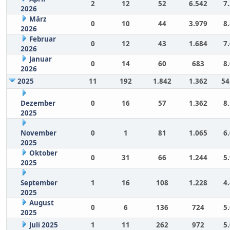
2
12
52
6.542
7
2026
März
0
10
44
3.979
8
2026
Februar
0
12
43
1.684
7
2026
Januar
0
14
60
683
8
2026
2025
11
192
1.842
1.362
54
Dezember
0
16
57
1.362
8
2025
November
0
1
81
1.065
6
2025
Oktober
0
31
66
1.244
5
2025
September
1
16
108
1.228
4
2025
August
0
6
136
724
5
2025
Juli 2025
1
11
262
972
5