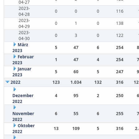
04-27
2023-
0
0
0
116
04-28
2023-
0
1
0
138
04-29
2023-
0
3
0
122
04-30
März
5
47
6
254
2023
Februar
1
47
4
254
2023
Januar
5
60
5
247
2023
2022
123
1.034
132
316
12
Dezember
4
95
2
250
2022
November
6
55
6
255
2022
Oktober
13
109
5
316
2
2022