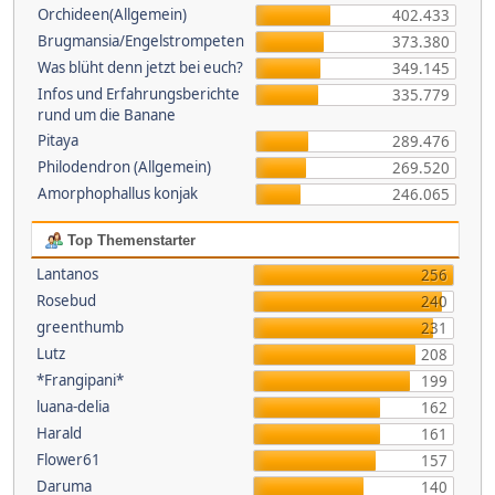
Orchideen(Allgemein)
402.433
Brugmansia/Engelstrompeten
373.380
Was blüht denn jetzt bei euch?
349.145
Infos und Erfahrungsberichte
335.779
rund um die Banane
Pitaya
289.476
Philodendron (Allgemein)
269.520
Amorphophallus konjak
246.065
Top Themenstarter
Lantanos
256
Rosebud
240
greenthumb
231
Lutz
208
*Frangipani*
199
luana-delia
162
Harald
161
Flower61
157
Daruma
140