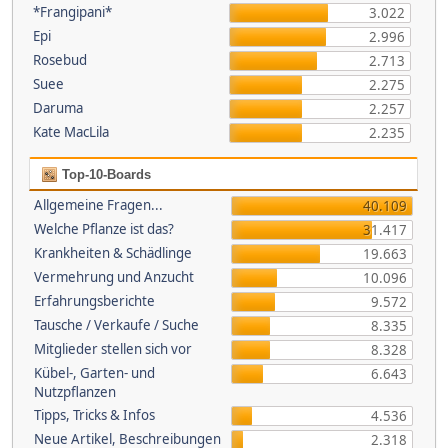
*Frangipani*
3.022
Epi
2.996
Rosebud
2.713
Suee
2.275
Daruma
2.257
Kate MacLila
2.235
Top-10-Boards
Allgemeine Fragen...
40.109
Welche Pflanze ist das?
31.417
Krankheiten & Schädlinge
19.663
Vermehrung und Anzucht
10.096
Erfahrungsberichte
9.572
Tausche / Verkaufe / Suche
8.335
Mitglieder stellen sich vor
8.328
Kübel-, Garten- und
6.643
Nutzpflanzen
Tipps, Tricks & Infos
4.536
Neue Artikel, Beschreibungen
2.318