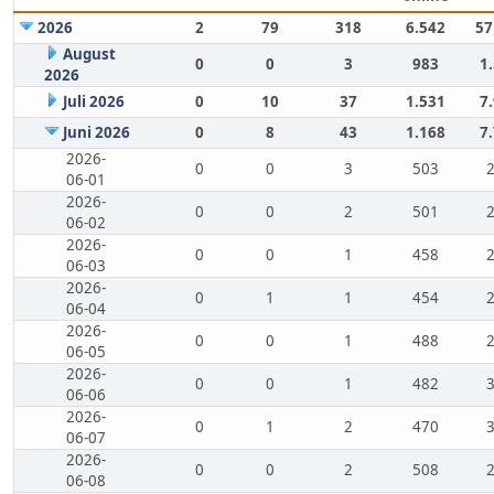
2026
2
79
318
6.542
57
August
0
0
3
983
1
2026
Juli 2026
0
10
37
1.531
7
Juni 2026
0
8
43
1.168
7
2026-
0
0
3
503
06-01
2026-
0
0
2
501
06-02
2026-
0
0
1
458
06-03
2026-
0
1
1
454
06-04
2026-
0
0
1
488
06-05
2026-
0
0
1
482
06-06
2026-
0
1
2
470
06-07
2026-
0
0
2
508
06-08