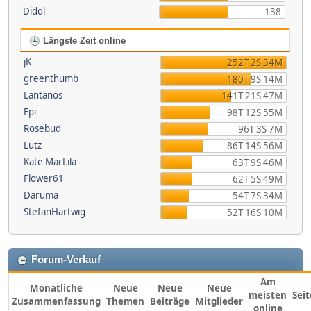
Diddl
138
Längste Zeit online
jK
252T 2S 34M
greenthumb
180T 9S 14M
Lantanos
141T 21S 47M
Epi
98T 12S 55M
Rosebud
96T 3S 7M
Lutz
86T 14S 56M
Kate MacLila
63T 9S 46M
Flower61
62T 5S 49M
Daruma
54T 7S 34M
StefanHartwig
52T 16S 10M
Forum-Verlauf
Am
Monatliche
Neue
Neue
Neue
meisten
Sei
Zusammenfassung
Themen
Beiträge
Mitglieder
online