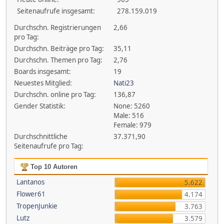
Seitenaufrufe insgesamt:
278.159.019
Durchschn. Registrierungen
2,66
pro Tag:
Durchschn. Beiträge pro Tag:
35,11
Durchschn. Themen pro Tag:
2,76
Boards insgesamt:
19
Neuestes Mitglied:
Nati23
Durchschn. online pro Tag:
136,87
Gender Statistik:
None: 5260
Male: 516
Female: 979
Durchschnittliche
37.371,90
Seitenaufrufe pro Tag:
Top 10 Autoren
Lantanos
5.622
Flower61
4.174
TropenJunkie
3.763
Lutz
3.579