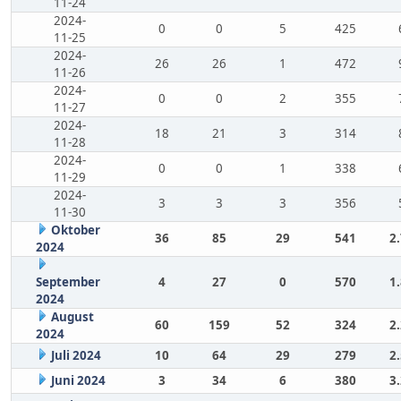
11-24
2024-
0
0
5
425
11-25
2024-
26
26
1
472
11-26
2024-
0
0
2
355
11-27
2024-
18
21
3
314
11-28
2024-
0
0
1
338
11-29
2024-
3
3
3
356
11-30
Oktober
36
85
29
541
2
2024
September
4
27
0
570
1
2024
August
60
159
52
324
2
2024
Juli 2024
10
64
29
279
2
Juni 2024
3
34
6
380
3