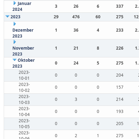
Januar
3
26
6
337
2
2024
2023
29
476
60
275
12
Dezember
1
36
4
233
2
2023
November
1
21
8
226
1
2023
Oktober
0
24
5
275
1
2023
2023-
0
0
0
204
10-01
2023-
0
0
0
157
10-02
2023-
0
3
0
214
10-03
2023-
0
0
0
193
10-04
2023-
0
0
0
205
10-05
2023-
0
2
1
275
10-06