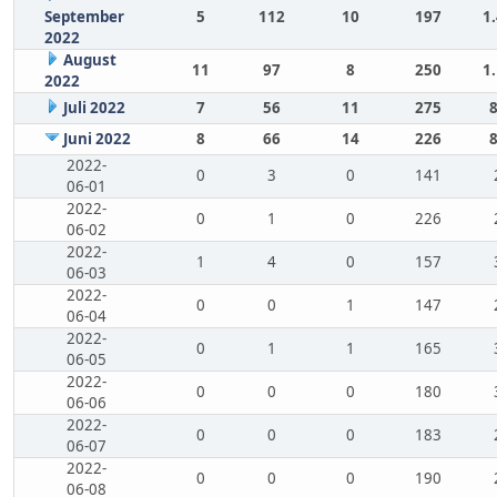
September
5
112
10
197
1
2022
August
11
97
8
250
1
2022
Juli 2022
7
56
11
275
Juni 2022
8
66
14
226
2022-
0
3
0
141
06-01
2022-
0
1
0
226
06-02
2022-
1
4
0
157
06-03
2022-
0
0
1
147
06-04
2022-
0
1
1
165
06-05
2022-
0
0
0
180
06-06
2022-
0
0
0
183
06-07
2022-
0
0
0
190
06-08