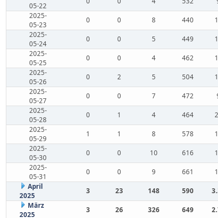
0
0
4
532
05-22
2025-
0
0
8
440
05-23
2025-
0
0
5
449
05-24
2025-
0
0
4
462
05-25
2025-
0
2
5
504
05-26
2025-
0
0
7
472
05-27
2025-
0
1
4
464
05-28
2025-
1
1
8
578
05-29
2025-
0
0
10
616
05-30
2025-
0
0
9
661
05-31
April
3
23
148
590
3
2025
März
3
26
326
649
2
2025