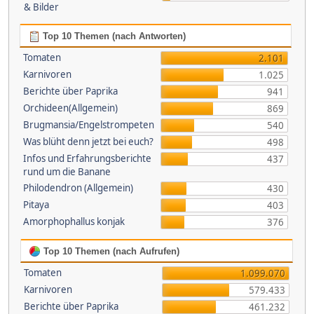
& Bilder
Top 10 Themen (nach Antworten)
Tomaten
2.101
Karnivoren
1.025
Berichte über Paprika
941
Orchideen(Allgemein)
869
Brugmansia/Engelstrompeten
540
Was blüht denn jetzt bei euch?
498
Infos und Erfahrungsberichte
437
rund um die Banane
Philodendron (Allgemein)
430
Pitaya
403
Amorphophallus konjak
376
Top 10 Themen (nach Aufrufen)
Tomaten
1.099.070
Karnivoren
579.433
Berichte über Paprika
461.232