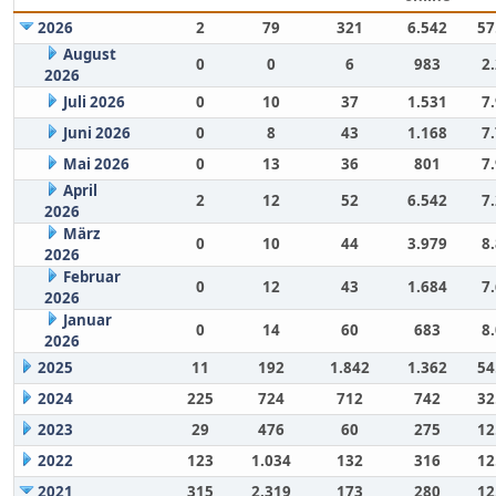
2026
2
79
321
6.542
57
August
0
0
6
983
2
2026
Juli 2026
0
10
37
1.531
7
Juni 2026
0
8
43
1.168
7
Mai 2026
0
13
36
801
7
April
2
12
52
6.542
7
2026
März
0
10
44
3.979
8
2026
Februar
0
12
43
1.684
7
2026
Januar
0
14
60
683
8
2026
2025
11
192
1.842
1.362
54
2024
225
724
712
742
32
2023
29
476
60
275
12
2022
123
1.034
132
316
12
2021
315
2.319
173
280
12