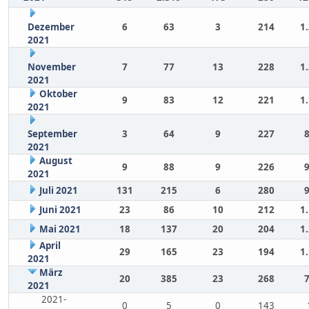
Dezember
6
63
3
214
1
2021
November
7
77
13
228
1
2021
Oktober
9
83
12
221
1
2021
September
3
64
9
227
2021
August
9
88
9
226
2021
Juli 2021
131
215
6
280
Juni 2021
23
86
10
212
1
Mai 2021
18
137
20
204
1
April
29
165
23
194
1
2021
März
20
385
23
268
2021
2021-
0
5
0
143