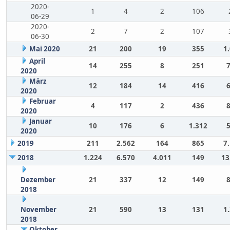
2020-
1
4
2
106
06-29
2020-
2
7
2
107
06-30
Mai 2020
21
200
19
355
1
April
14
255
8
251
2020
März
12
184
14
416
2020
Februar
4
117
2
436
2020
Januar
10
176
6
1.312
2020
2019
211
2.562
164
865
7
2018
1.224
6.570
4.011
149
13
Dezember
21
337
12
149
2018
November
21
590
13
131
1
2018
Oktober