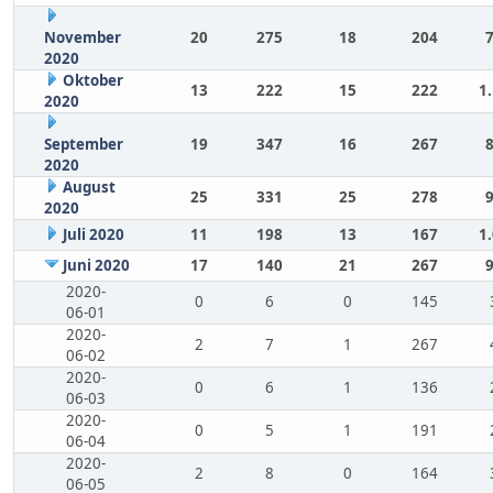
November
20
275
18
204
2020
Oktober
13
222
15
222
1
2020
September
19
347
16
267
2020
August
25
331
25
278
2020
Juli 2020
11
198
13
167
1
Juni 2020
17
140
21
267
2020-
0
6
0
145
06-01
2020-
2
7
1
267
06-02
2020-
0
6
1
136
06-03
2020-
0
5
1
191
06-04
2020-
2
8
0
164
06-05