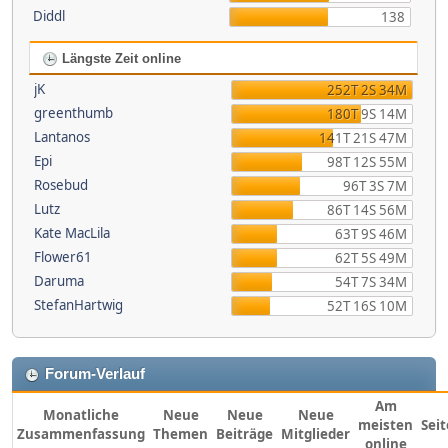
Diddl
138
Längste Zeit online
jK
252T 2S 34M
greenthumb
180T 9S 14M
Lantanos
141T 21S 47M
Epi
98T 12S 55M
Rosebud
96T 3S 7M
Lutz
86T 14S 56M
Kate MacLila
63T 9S 46M
Flower61
62T 5S 49M
Daruma
54T 7S 34M
StefanHartwig
52T 16S 10M
Forum-Verlauf
Am
Monatliche
Neue
Neue
Neue
meisten
Sei
Zusammenfassung
Themen
Beiträge
Mitglieder
online