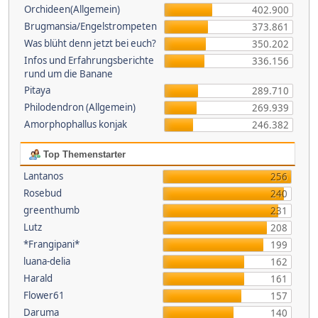
Orchideen(Allgemein)
402.900
Brugmansia/Engelstrompeten
373.861
Was blüht denn jetzt bei euch?
350.202
Infos und Erfahrungsberichte
336.156
rund um die Banane
Pitaya
289.710
Philodendron (Allgemein)
269.939
Amorphophallus konjak
246.382
Top Themenstarter
Lantanos
256
Rosebud
240
greenthumb
231
Lutz
208
*Frangipani*
199
luana-delia
162
Harald
161
Flower61
157
Daruma
140