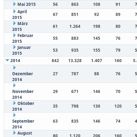
Mai 2015
56
863
108
91
April
67
851
92
89
2015
März
61
1.264
198
80
2015
Februar
55
883
145
76
2015
Januar
53
935
155
79
2015
2014
842
13.328
1.407
160
5
Dezember
27
787
88
76
2014
November
29
671
146
70
2014
Oktober
35
798
130
120
2014
September
63
835
146
74
2014
August
80
1.120
206
160