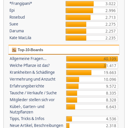
*Frangipani*
3.022
Epi
2.996
Rosebud
2.713
Suee
2.275
Daruma
2.257
Kate MacLila
2.235
Top-10-Boards
Allgemeine Fragen...
40.109
Welche Pflanze ist das?
31.417
Krankheiten & Schädlinge
19.663
Vermehrung und Anzucht
10.096
Erfahrungsberichte
9.572
Tausche / Verkaufe / Suche
8.335
Mitglieder stellen sich vor
8.328
Kübel-, Garten- und
6.643
Nutzpflanzen
Tipps, Tricks & Infos
4.536
Neue Artikel, Beschreibungen
2.318