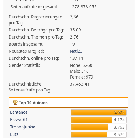
Seitenaufrufe insgesamt:
278.878.055
Durchschn. Registrierungen
2,66
pro Tag:
Durchschn. Beiträge pro Tag:
35,09
Durchschn. Themen pro Tag:
2,76
Boards insgesamt:
19
Neuestes Mitglied:
Nati23
Durchschn. online pro Tag:
137,11
Gender Statistik:
None: 5260
Male: 516
Female: 979
Durchschnittliche
37.453,41
Seitenaufrufe pro Tag:
Top 10 Autoren
Lantanos
5.622
Flower61
4.174
TropenJunkie
3.763
Lutz
3.579