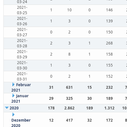
03-24
2021-
1
10
0
146
03-25
2021-
1
3
0
139
03-26
2021-
0
2
0
150
03-27
2021-
2
3
1
268
03-28
2021-
2
8
1
158
03-29
2021-
1
3
0
155
03-30
2021-
0
2
1
152
03-31
Februar
31
631
15
232
2021
Januar
29
325
30
189
2021
2020
178
2.862
189
1.312
10
Dezember
12
417
32
172
2020