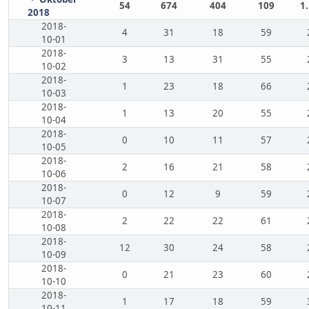
54
674
404
109
1
2018
2018-
4
31
18
59
10-01
2018-
3
13
31
55
10-02
2018-
1
23
18
66
10-03
2018-
1
13
20
55
10-04
2018-
0
10
11
57
10-05
2018-
2
16
21
58
10-06
2018-
0
12
9
59
10-07
2018-
2
22
22
61
10-08
2018-
12
30
24
58
10-09
2018-
0
21
23
60
10-10
2018-
1
17
18
59
10-11