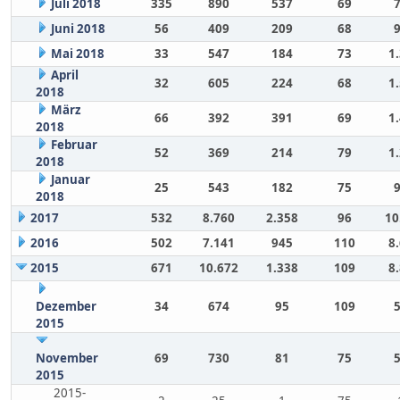
Juli 2018
335
890
537
69
Juni 2018
56
409
209
68
Mai 2018
33
547
184
73
1
April
32
605
224
68
1
2018
März
66
392
391
69
1
2018
Februar
52
369
214
79
1
2018
Januar
25
543
182
75
2018
2017
532
8.760
2.358
96
10
2016
502
7.141
945
110
8
2015
671
10.672
1.338
109
8
Dezember
34
674
95
109
2015
November
69
730
81
75
2015
2015-