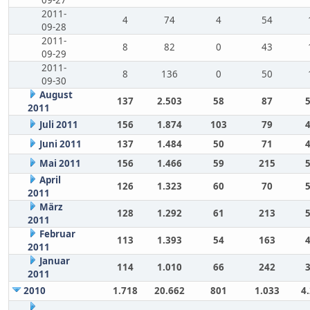
09-27
2011-
4
74
4
54
09-28
2011-
8
82
0
43
09-29
2011-
8
136
0
50
09-30
August
137
2.503
58
87
2011
Juli 2011
156
1.874
103
79
Juni 2011
137
1.484
50
71
Mai 2011
156
1.466
59
215
April
126
1.323
60
70
2011
März
128
1.292
61
213
2011
Februar
113
1.393
54
163
2011
Januar
114
1.010
66
242
2011
2010
1.718
20.662
801
1.033
4