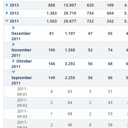
2013
888
13.907
620
109
4
2012
1.383
20.719
734
604
5
2011
1.563
20.677
722
242
5
Dezember
81
1.197
47
65
2011
November
100
1.588
52
74
2011
Oktober
166
3.292
56
68
2011
September
149
2.255
56
86
2011
2011-
8
63
5
51
09-01
2011-
2
64
2
43
09-02
2011-
1
68
2
53
09-03
2011-
2
46
0
58
09-04